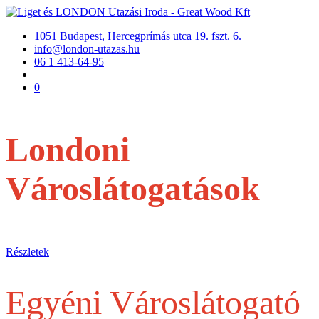
1051 Budapest, Hercegprímás utca 19. fszt. 6.
info@london-utazas.hu
06 1 413-64-95
0
Londoni
Városlátogatások
repülővel
Részletek
Egyéni Városlátogató