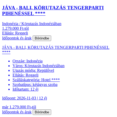
JÁVA - BALI, KÖRUTAZÁS TENGERPARTI
PIHENÉSSEL ****
Indonézia / Körutazás Indonéziában
1.279.000 Ft-tól
Ellátás: Reggeli
Időpontok és árak
Bőröndbe
JÁVA - BALI, KÖRUTAZÁS TENGERPARTI PIHENÉSSEL
****
Ország:
Indonézia
Város:
Körutazás Indonéziában
Utazás módja:
Repülővel
Ellátás:
Reggeli
Szálláskategória:
Hotel ****
Szobatípus:
kétágyas szoba
Időtartam:
12 éj
Időpont: 2026-11-03 | 12 éj
már 1.279.000 Ft-tól
Időpontok és árak
Bőröndbe