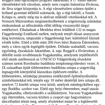
Reggeli után egésznapos program Jakartaban, a 17 millió lakosú
ellentétekkel teli városban, amely nem csupán Indonézia fővárosa,
de Jáva sziget központja is. A régi városrészben számos épület a
holland gyarmati időkből származik, így a régi kikötő, a Sunda
Kelapa is, amely még ma is aktívan működő vitorlásokkal teli. A
Nemzeti Múzeumban megismerkedhetnek a szigetország számtalan
etnikumának az időszámítás előtti időkig visszanyúló tárgyi
emlékeivel. Elhaladnak a Merdeka téren felállított 132 m magas
Függetlenségi Emlékmű mellett, melynek tetejét dúsan aranyozott
láng koronázza, talapzatán a függetlenségi harc különböző fázisait
vésték köbe. Ebéd a több mint 200 éves híres Batavia Étteremben,
mely a város egyik legrégibb épülete. Délután szabadidő, vacsora
egyénileg, éjszakázás Jakartában. 4. nap: Reggeli a fővárosban, a
délelőtt során továbbutazás Yogjakartába, amelynek repülőteréről
első utunk autóbusszal az UNESCO Világörökség részeként
számon tartott Borobudur buddhista templomegyütteshez vezet. A
IX.században épült többemeletes buddhista sztupa a szigetvilág
legnagyobb kiterjedésű klasszikus építészeti emléke. A
többemeletes, némiképp piramisra emlékeztető építménydíszitése
szimbólumokkal teli, tetején egy 10 méter átmérőjű üres sztupa áll,
amelyet 72 kisebb sztupa vesz körül, amelyek mindegyikében egy-
egy Buddha -szobor van. Ebéd egy helyi étteremben, majd utazás
Yogjakartába, elhelyezkedés a szálláshelyen. Vacsora Yogjakartában
egy étteremben, vacsora közben a csoport egy hagyományos
táncelőadást tekint meg, amely részleteket mutat be a leghíresebb