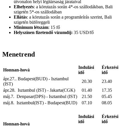
útvonalon helyi légitársaság járataival
Elhelyezés
: a körutazás során 4*-os szállodákban, Bali
szigetén 5*-os szállodában
Ellátás
: a körutazás során a programleírás szerint, Bali
szigetén büféreggeli
Minimum létszám
: 15 fő
Helyszínen fizetendő vízumdíj:
35 USD/fő
Menetrend
Indulási
Érkezési
Honnan-hová
idő
idő
ápr.27.. Budapest(BUD) - Isztambul
20.30
23.40
(IST)
ápr.28. Isztambul (IST) - Jakarta(CGK)
01.40
17.35
máj.7. Denpasar(DPS) - Isztambul (IST)
21.50
05.45
máj.8. Isztambul(IST) - Budapest(BUD)
07.10
08.05
Indulási
Érkezési
idő
idő
Honnan-hová