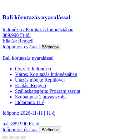
Bali körutazás nyaralással
Indonézia / Körutazás Indonéziában
889.990 Ft-tól
Ellátás: Reggeli
Időpontok és árak
Bőröndbe
Bali körutazás nyaralással
Ország:
Indonézia
Város:
Körutazás Indonéziában
Utazás módja:
Repülővel
Ellátás:
Reggeli
Szálláskategória:
Program szerint
Szobatípus:
2 ágyas szoba
Időtartam:
11 éj
Időpont: 2026-11-11 | 11 éj
már 889.990 Ft-tól
Időpontok és árak
Bőröndbe