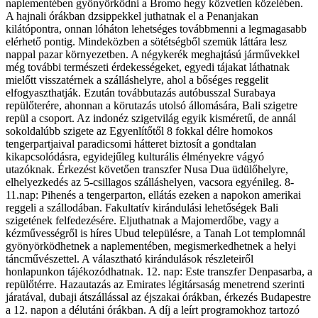
naplementében gyönyörködni a Bromo hegy közvetlen közelében.
A hajnali órákban dzsippekkel juthatnak el a Penanjakan
kilátópontra, onnan lóháton lehetséges továbbmenni a legmagasabb
elérhető pontig. Mindeközben a sötétségből szemük láttára lesz
nappal pazar környezetben. A négykerék meghajtású járművekkel
még további természeti érdekességeket, egyedi tájakat láthatnak
mielőtt visszatérnek a szálláshelyre, ahol a bőséges reggelit
elfogyaszthatják. Ezután továbbutazás autóbusszal Surabaya
repülőterére, ahonnan a körutazás utolsó állomására, Bali szigetre
repül a csoport. Az indonéz szigetvilág egyik kisméretű, de annál
sokoldalúbb szigete az Egyenlítőtől 8 fokkal délre homokos
tengerpartjaival paradicsomi hátteret biztosít a gondtalan
kikapcsolódásra, egyidejűleg kulturális élményekre vágyó
utazóknak. Érkezést követően transzfer Nusa Dua üdülőhelyre,
elhelyezkedés az 5-csillagos szálláshelyen, vacsora egyénileg. 8-
11.nap: Pihenés a tengerparton, ellátás ezeken a napokon amerikai
reggeli a szállodában. Fakultatív kirándulási lehetőségek Bali
szigetének felfedezésére. Eljuthatnak a Majomerdőbe, vagy a
kézművességről is híres Ubud településre, a Tanah Lot templomnál
gyönyörködhetnek a naplementében, megismerkedhetnek a helyi
táncművészettel. A választható kirándulások részleteiről
honlapunkon tájékozódhatnak. 12. nap: Este transzfer Denpasarba, a
repülőtérre. Hazautazás az Emirates légitársaság menetrend szerinti
járatával, dubaji átszállással az éjszakai órákban, érkezés Budapestre
a 12. napon a délutáni órákban. A díj a leírt programokhoz tartozó