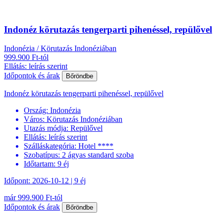
Indonéz körutazás tengerparti pihenéssel, repülővel
Indonézia / Körutazás Indonéziában
999.900 Ft-tól
Ellátás: leírás szerint
Időpontok és árak
Bőröndbe
Indonéz körutazás tengerparti pihenéssel, repülővel
Ország:
Indonézia
Város:
Körutazás Indonéziában
Utazás módja:
Repülővel
Ellátás:
leírás szerint
Szálláskategória:
Hotel ****
Szobatípus:
2 ágyas standard szoba
Időtartam:
9 éj
Időpont: 2026-10-12 | 9 éj
már 999.900 Ft-tól
Időpontok és árak
Bőröndbe