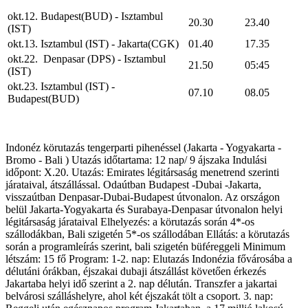
okt.12. Budapest(BUD) - Isztambul
20.30
23.40
(IST)
okt.13. Isztambul (IST) - Jakarta(CGK)
01.40
17.35
okt.22. Denpasar (DPS) - Isztambul
21.50
05:45
(IST)
okt.23. Isztambul (IST) -
07.10
08.05
Budapest(BUD)
Indonéz körutazás tengerparti pihenéssel (Jakarta - Yogyakarta -
Bromo - Bali ) Utazás időtartama: 12 nap/ 9 ájszaka Indulási
időpont: X.20. Utazás: Emirates légitársaság menetrend szerinti
járataival, átszállással. Odaútban Budapest -Dubai -Jakarta,
visszaútban Denpasar-Dubai-Budapest útvonalon. Az országon
belül Jakarta-Yogyakarta és Surabaya-Denpasar útvonalon helyi
légitársaság járataival Elhelyezés: a körutazás során 4*-os
szállodákban, Bali szigetén 5*-os szállodában Ellátás: a körutazás
során a programleírás szerint, bali szigetén büféreggeli Minimum
létszám: 15 fő Program: 1-2. nap: Elutazás Indonézia fővárosába a
délutáni órákban, éjszakai dubaji átszállást követően érkezés
Jakartaba helyi idő szerint a 2. nap délután. Transzfer a jakartai
belvárosi szálláshelyre, ahol két éjszakát tölt a csoport. 3. nap: