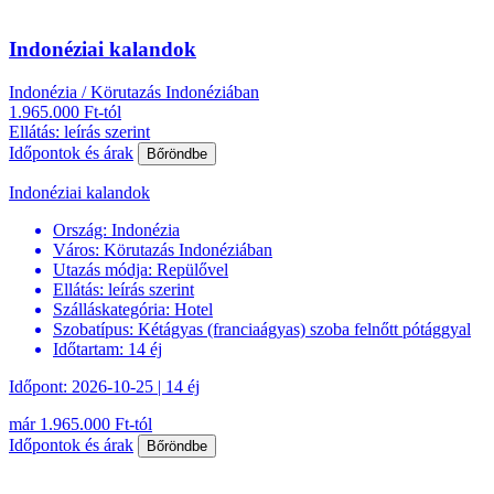
Indonéziai kalandok
Indonézia / Körutazás Indonéziában
1.965.000 Ft-tól
Ellátás: leírás szerint
Időpontok és árak
Bőröndbe
Indonéziai kalandok
Ország:
Indonézia
Város:
Körutazás Indonéziában
Utazás módja:
Repülővel
Ellátás:
leírás szerint
Szálláskategória:
Hotel
Szobatípus:
Kétágyas (franciaágyas) szoba felnőtt pótággyal
Időtartam:
14 éj
Időpont: 2026-10-25 | 14 éj
már 1.965.000 Ft-tól
Időpontok és árak
Bőröndbe