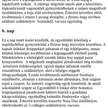
legaktívabb vulkán. A mintegy négyórás utazás alatt a kényelmes,
légkondicionált vagonokból gyönyörködhetnek a szépen megművelt
rizsföldekben, a buja zöld növényzetben. Érkezést követően ebéd,
továbbutazás Cemoro Lawang térségébe, a Bromo hegy tövében
található szálláshelyre. Szabadidő, vacsora egyénileg.
6. nap
Ez a nap ismét korán kezdődik, de egyedülálló lehetőség a
napfelkeltében gyönyörködni a Bromo hegy közvetlen közelében. A
hajnali órákban dzsippekkel juthatnak el egy kilátópontra, onnan
lóháton lehetséges továbbmenni a legmagasabb elérhető pontig.
Mindeközben a sötétségből szemük láttára lesz nappal pazar
környezetben. A négykerék meghajtású járművekkel még további
természeti érdekességeket, egyedi tájakat láthatnak mielőtt
visszatérnek a szálláshelyre, ahol a bőséges reggelit
elfogyaszthatják. Ezután továbbutazás autóbusszal Surabaya
repülőterére, ahonnan a körutazás utolsó állomására, Bali szigetre
repül a csoport. Az indonéz szigetvilág egyik kisméretű, de annál
sokoldalúbb szigete az Egyenlítőtől 8 fokkal délre homokos
tengerpartjaival paradicsomi hátteret biztosít a gondtalan
kikapcsolódásra, egyidejűleg kulturális élményekre vágyó
utazóknak. Érkezést követően transzfer Nusa Dua üdülőhelyre,
elhelyezkedés az 5-csillagos szálláshelyen, vacsora.