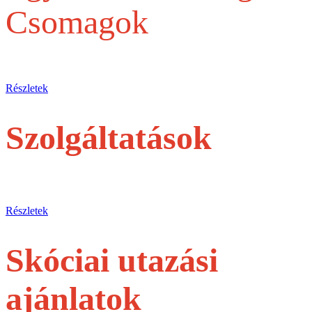
Csomagok
Egy belépőjegytől a Teljes szervezésig
Részletek
Szolgáltatások
jegyek és túrák egyéni utasoknak
Részletek
Skóciai utazási
ajánlatok