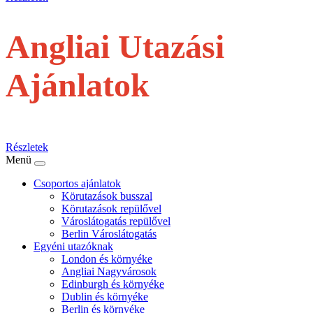
Angliai Utazási
Ajánlatok
repülővel
Részletek
Menü
Csoportos ajánlatok
Körutazások busszal
Körutazások repülővel
Városlátogatás repülővel
Berlin Városlátogatás
Egyéni utazóknak
London és környéke
Angliai Nagyvárosok
Edinburgh és környéke
Dublin és környéke
Berlin és környéke