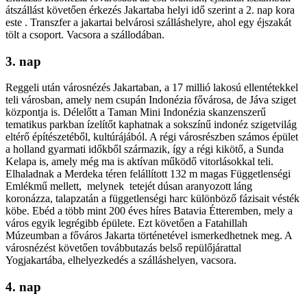
átszállást követően érkezés Jakartaba helyi idő szerint a 2. nap kora
este . Transzfer a jakartai belvárosi szálláshelyre, ahol egy éjszakát
tölt a csoport. Vacsora a szállodában.
3. nap
Reggeli után városnézés Jakartaban, a 17 millió lakosú ellentétekkel
teli városban, amely nem csupán Indonézia fővárosa, de Jáva sziget
központja is. Délelőtt a Taman Mini Indonézia skanzenszerű
tematikus parkban ízelítőt kaphatnak a sokszínű indonéz szigetvilág
eltérő építészetéből, kultúrájából. A régi városrészben számos épület
a holland gyarmati időkből származik, így a régi kikötő, a Sunda
Kelapa is, amely még ma is aktívan működő vitorlásokkal teli.
Elhaladnak a Merdeka téren felállított 132 m magas Függetlenségi
Emlékmű mellett, melynek tetejét dúsan aranyozott láng
koronázza, talapzatán a függetlenségi harc különböző fázisait vésték
köbe. Ebéd a több mint 200 éves híres Batavia Étteremben, mely a
város egyik legrégibb épülete. Ezt követően a Fatahillah
Múzeumban a főváros Jakarta történetével ismerkedhetnek meg. A
városnézést követően továbbutazás belső repülőjárattal
Yogjakartába, elhelyezkedés a szálláshelyen, vacsora.
4. nap