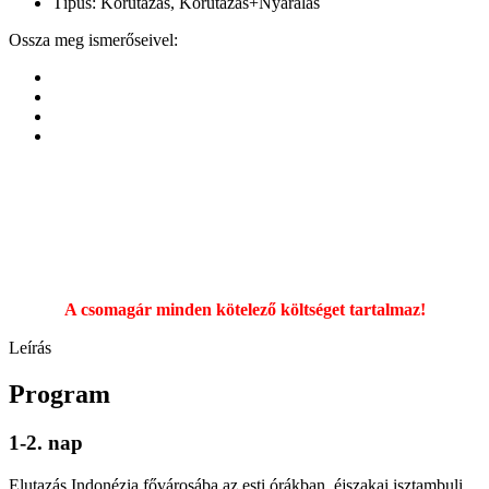
Típus:
Körutazás, Körutazás+Nyaralás
Ossza meg ismerőseivel:
A csomagár minden kötelező költséget tartalmaz!
Leírás
Program
1-2. nap
Elutazás Indonézia fővárosába az esti órákban, éjszakai isztambuli