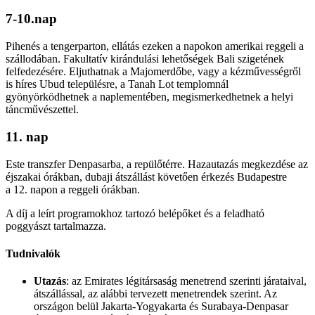
7-10.nap
Pihenés a tengerparton, ellátás ezeken a napokon amerikai reggeli a
szállodában. Fakultatív kirándulási lehetőségek Bali szigetének
felfedezésére. Eljuthatnak a Majomerdőbe, vagy a kézművességről
is híres Ubud településre, a Tanah Lot templomnál
gyönyörködhetnek a naplementében, megismerkedhetnek a helyi
táncművészettel.
11. nap
Este transzfer Denpasarba, a repülőtérre. Hazautazás megkezdése az
éjszakai órákban, dubaji átszállást követően érkezés Budapestre
a 12. napon a reggeli órákban.
A díj a leírt programokhoz tartozó belépőket és a feladható
poggyászt tartalmazza.
Tudnivalók
Utazás
: az Emirates légitársaság menetrend szerinti járataival,
átszállással, az alábbi tervezett menetrendek szerint. Az
országon belül Jakarta-Yogyakarta és Surabaya-Denpasar