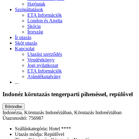
Hajóutak
Szolgáltatások
ETA Információk
London és Anglia
Skócia
Írország
Ír utazás
Skót utazás
Kapcsolat
Utazási szerződés
Vendégkönyv
Jogi nyilatkozat
ETA Információk
Ajándékutalvány
...
Indonéz körutazás tengerparti pihenéssel, repülővel
Bőröndbe
Indonézia, Körutazás Indonéziában, Körutazás Indonéziában
Útazonosító: 756987
Szálláskategória:
Hotel ****
Utazás módja:
Repülővel