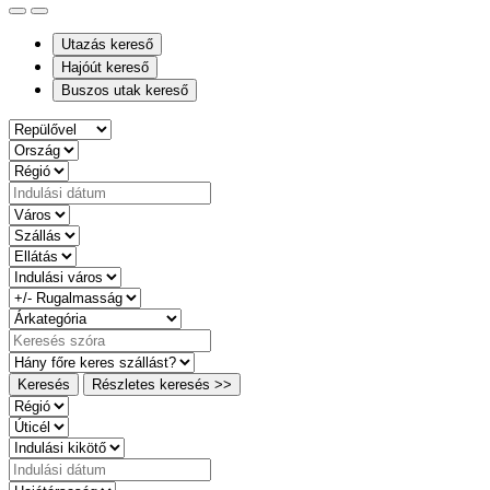
Utazás kereső
Hajóút kereső
Buszos utak kereső
Keresés
Részletes keresés >>