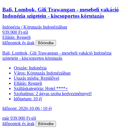
Bali, Lombok, Gili Trawangan - mesebeli vakáció
Indonézia szigetein - kiscsoportos körutazás
Indonézia / Körutazás Indonéziában
939.900 Ft-tól
Ellátás: Reggeli
Időpontok és árak
Bőröndbe
Bali, Lombok, Gili Trawangan - mesebeli vakáció Indonézia
szigetein - kiscsoportos körutazás
Ország:
Indonézia
Város:
Körutazás Indonéziában
Utazás módja:
Repülővel
Ellátás:
Reggeli
Szálláskategória:
Hotel ****+
Szobatípus:
2 ágyas szoba kedvezménnyel!
Időtartam:
10 éj
Időpont: 2026-10-06 | 10 éj
már 939.900 Ft-tól
Időpontok és árak
Bőröndbe