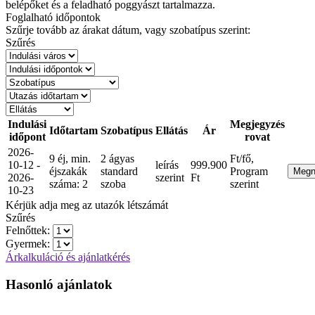
belépőket és a feladható poggyászt tartalmazza.
Foglalható időpontok
Szűrje tovább az árakat dátum, vagy szobatípus szerint:
Szűrés
Indulási
Megjegyzés
Időtartam
Szobatípus
Ellátás
Ár
időpont
rovat
2026-
9 éj, min.
2 ágyas
Ft/fő,
10-12 -
leírás
999.900
éjszakák
standard
Program
Meg
2026-
szerint
Ft
száma: 2
szoba
szerint
10-23
Kérjük adja meg az utazók létszámát
Szűrés
Felnőttek:
Gyermek:
Árkalkuláció és ajánlatkérés
Hasonló ajánlatok