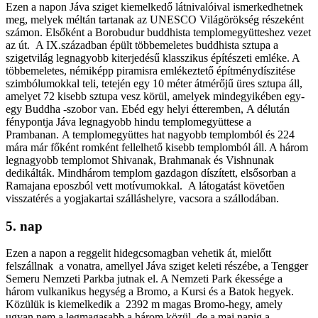
Ezen a napon Jáva sziget kiemelkedő látnivalóival ismerkedhetnek
meg, melyek méltán tartanak az UNESCO Világörökség részeként
számon. Elsőként a Borobudur buddhista templomegyütteshez vezet
az út. A IX.században épült többemeletes buddhista sztupa a
szigetvilág legnagyobb kiterjedésű klasszikus építészeti emléke. A
többemeletes, némiképp piramisra emlékeztető építménydíszitése
szimbólumokkal teli, tetején egy 10 méter átmérőjű üres sztupa áll,
amelyet 72 kisebb sztupa vesz körül, amelyek mindegyikében egy-
egy Buddha -szobor van. Ebéd egy helyi étteremben, A délután
fénypontja Jáva legnagyobb hindu templomegyüttese a
Prambanan. A templomegyüttes hat nagyobb templomból és 224
mára már főként romként fellelhető kisebb templomból áll. A három
legnagyobb templomot Shivanak, Brahmanak és Vishnunak
dedikálták. Mindhárom templom gazdagon díszített, elsősorban a
Ramajana eposzból vett motívumokkal. A látogatást követően
visszatérés a yogjakartai szálláshelyre, vacsora a szállodában.
5. nap
Ezen a napon a reggelit hidegcsomagban vehetik át, mielőtt
felszállnak a vonatra, amellyel Jáva sziget keleti részébe, a Tengger
Semeru Nemzeti Parkba jutnak el. A Nemzeti Park ékessége a
három vulkanikus hegység a Bromo, a Kursi és a Batok hegyek.
Közülük is kiemelkedik a 2392 m magas Bromo-hegy, amely
ugyan nem a legmagasabb a három közül, de a mai napig a