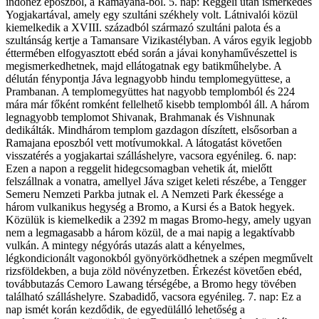
indonéz eposzból, a Ramayana-ból. 5. nap: Reggeli után ismerkedés
Yogjakartával, amely egy szultáni székhely volt. Látnivalói közül
kiemelkedik a XVIII. századból származó szultáni palota és a
szultánság kertje a Tamansare Vizikastélyban. A város egyik legjobb
éttermében elfogyasztott ebéd során a jávai konyhaművészettel is
megismerkedhetnek, majd ellátogatnak egy batikműhelybe. A
délután fénypontja Jáva legnagyobb hindu templomegyüttese, a
Prambanan. A templomegyüttes hat nagyobb templomból és 224
mára már főként romként fellelhető kisebb templomból áll. A három
legnagyobb templomot Shivanak, Brahmanak és Vishnunak
dedikálták. Mindhárom templom gazdagon díszített, elsősorban a
Ramajana eposzból vett motívumokkal. A látogatást követően
visszatérés a yogjakartai szálláshelyre, vacsora egyénileg. 6. nap:
Ezen a napon a reggelit hidegcsomagban vehetik át, mielőtt
felszállnak a vonatra, amellyel Jáva sziget keleti részébe, a Tengger
Semeru Nemzeti Parkba jutnak el. A Nemzeti Park ékessége a
három vulkanikus hegység a Bromo, a Kursi és a Batok hegyek.
Közülük is kiemelkedik a 2392 m magas Bromo-hegy, amely ugyan
nem a legmagasabb a három közül, de a mai napig a legaktívabb
vulkán. A mintegy négyórás utazás alatt a kényelmes,
légkondicionált vagonokból gyönyörködhetnek a szépen megművelt
rizsföldekben, a buja zöld növényzetben. Érkezést követően ebéd,
továbbutazás Cemoro Lawang térségébe, a Bromo hegy tövében
található szálláshelyre. Szabadidő, vacsora egyénileg. 7. nap: Ez a
nap ismét korán kezdődik, de egyedülálló lehetőség a