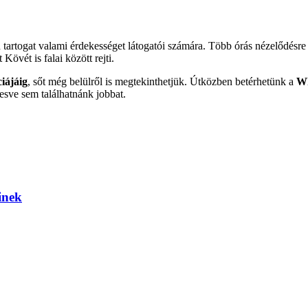
artogat valami érdekességet látogatói számára. Több órás nézelődésre
övét is falai között rejti.
iájáig
, sőt még belülről is megtekinthetjük. Útközben betérhetünk a
Wh
esve sem találhatnánk jobbat.
inek