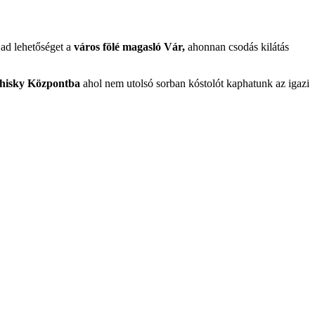
 ad lehetőséget a
város fölé magasló Vár,
ahonnan csodás kilátás
isky Központba
ahol nem utolsó sorban kóstolót kaphatunk az igazi