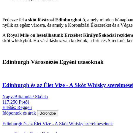
Fedezze fel a
skót fővárost Edinburghot
ó, amely minden hónapban t
nyílik az egész városra, és amely a Koronázási Ékszereket és a Végzet K
A
Royal Mile-on lesétálhatunk Erzsébet Királynő skóciai rezidenc
skót whiskyből. Ha vásárláshoz van kedvünk, a Princes Street-nél ker
Edinburgh Városnézés Egyéni utasoknak
Edinburgh és az Élet Vize - A Skót Whisky szerelmese
Nagy-Britannia / Skócia
117.250 Ft-tól
Ellátás: Reggeli
Időpontok és árak
Bőröndbe
Edinburgh és az Élet Vize - A Skót Whisky szerelmeseinek