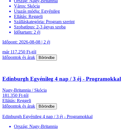
Ország:
Nagy-Britannia
Város:
Skócia
Utazás módja:
Egyénileg
Ellátás:
Reggeli
Szálláskategória:
Program szerint
Szobatípus:
2-3 ágyas szoba
Időtartam:
2 éj
Időpont: 2026-08-08 | 2 éj
már 117.250 Ft-tól
Időpontok és árak
Bőröndbe
Edinburgh Egyénileg 4 nap / 3 éj - Programokkal
Nagy-Britannia / Skócia
181.350 Ft-tól
Ellátás: Reggeli
Időpontok és árak
Bőröndbe
Edinburgh Egyénileg 4 nap / 3 éj - Programokkal
Ország:
Nagy-Britannia