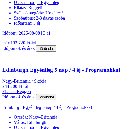
Utazás módja:
Egyénileg
Ellátás:
Reggeli
Szálláskategória:
Hotel ***
Szobatípus:
2-3 ágyas szoba
Időtartam:
3 éj
Időpont: 2026-08-08 | 3 éj
már 192.720 Ft-tól
Időpontok és árak
Bőröndbe
Edinburgh Egyénileg 5 nap / 4 éj - Programokkal
Nagy-Britannia / Skócia
244.200 Ft-tól
Ellátás: Reggeli
Időpontok és árak
Bőröndbe
Edinburgh Egyénileg 5 nap / 4 éj - Programokkal
Ország:
Nagy-Britannia
Város:
Edinburgh
Utazás módja:
Egyénileg