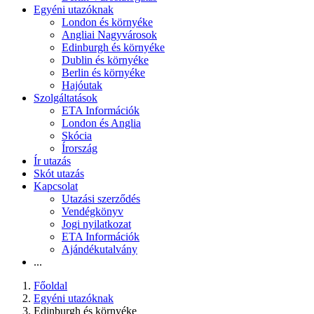
Egyéni utazóknak
London és környéke
Angliai Nagyvárosok
Edinburgh és környéke
Dublin és környéke
Berlin és környéke
Hajóutak
Szolgáltatások
ETA Információk
London és Anglia
Skócia
Írország
Ír utazás
Skót utazás
Kapcsolat
Utazási szerződés
Vendégkönyv
Jogi nyilatkozat
ETA Információk
Ajándékutalvány
...
Főoldal
Egyéni utazóknak
Edinburgh és környéke