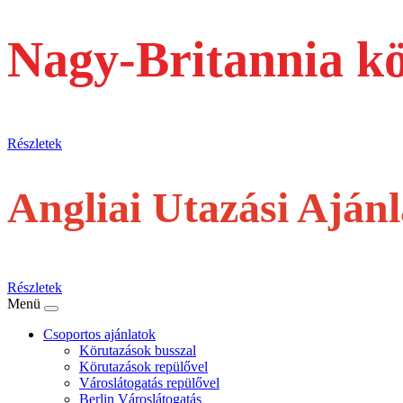
Nagy-Britannia k
busszal
Részletek
Angliai Utazási Aján
repülővel
Részletek
Menü
Csoportos ajánlatok
Körutazások busszal
Körutazások repülővel
Városlátogatás repülővel
Berlin Városlátogatás