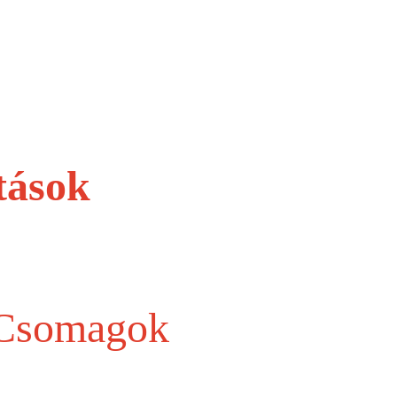
tások
 Csomagok