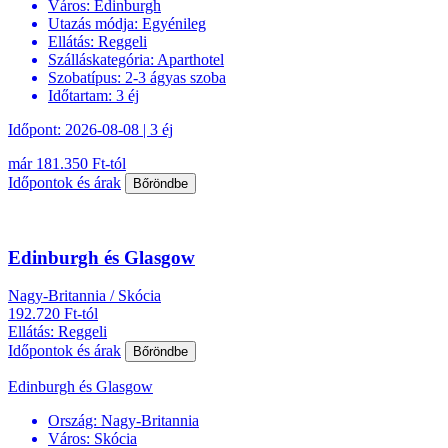
Város:
Edinburgh
Utazás módja:
Egyénileg
Ellátás:
Reggeli
Szálláskategória:
Aparthotel
Szobatípus:
2-3 ágyas szoba
Időtartam:
3 éj
Időpont: 2026-08-08 | 3 éj
már 181.350 Ft-tól
Időpontok és árak
Bőröndbe
Edinburgh és Glasgow
Nagy-Britannia / Skócia
192.720 Ft-tól
Ellátás: Reggeli
Időpontok és árak
Bőröndbe
Edinburgh és Glasgow
Ország:
Nagy-Britannia
Város:
Skócia