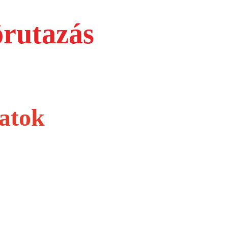
örutazás
latok