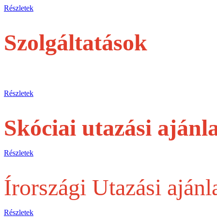
Részletek
Szolgáltatások
jegyek és túrák egyéni utasoknak
Részletek
Skóciai utazási ajánl
Részletek
Írországi Utazási ajánl
Részletek