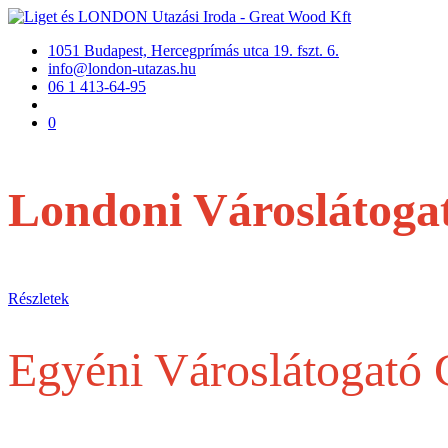
1051 Budapest, Hercegprímás utca 19. fszt. 6.
info@london-utazas.hu
06 1 413-64-95
0
Londoni Városlátoga
repülővel
Részletek
Egyéni Városlátogató
Egy belépőjegytől a Teljes szervezésig