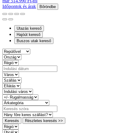
már 514.990 Ft-tól
Időpontok és árak
Bőröndbe
Utazás kereső
Hajóút kereső
Buszos utak kereső
Keresés
Részletes keresés >>