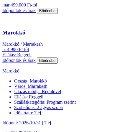
már 499.000 Ft-tól
Időpontok és árak
Bőröndbe
Marokkó
Marokkó / Marrakesh
514.990 Ft-tól
Ellátás: Reggeli
Időpontok és árak
Bőröndbe
Marokkó
Ország:
Marokkó
Város:
Marrakesh
Utazás módja:
Repülővel
Ellátás:
Reggeli
Szálláskategória:
Program szerint
Szobatípus:
2 ágyas szoba
Időtartam:
7 éj
Időpont: 2026-10-31 | 7 éj