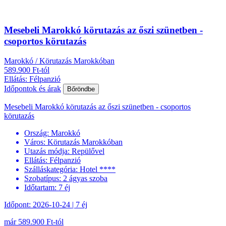
Mesebeli Marokkó körutazás az őszi szünetben -
csoportos körutazás
Marokkó / Körutazás Marokkóban
589.900 Ft-tól
Ellátás: Félpanzió
Időpontok és árak
Bőröndbe
Mesebeli Marokkó körutazás az őszi szünetben - csoportos
körutazás
Ország:
Marokkó
Város:
Körutazás Marokkóban
Utazás módja:
Repülővel
Ellátás:
Félpanzió
Szálláskategória:
Hotel ****
Szobatípus:
2 ágyas szoba
Időtartam:
7 éj
Időpont: 2026-10-24 | 7 éj
már 589.900 Ft-tól