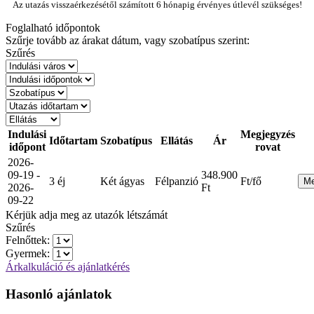
Az utazás visszaérkezésétől számított 6 hónapig érvényes útlevél szükséges!
Foglalható időpontok
Szűrje tovább az árakat dátum, vagy szobatípus szerint:
Szűrés
Indulási
Megjegyzés
Időtartam
Szobatípus
Ellátás
Ár
időpont
rovat
2026-
09-19 -
348.900
3 éj
Két ágyas
Félpanzió
Ft/fő
M
2026-
Ft
09-22
Kérjük adja meg az utazók létszámát
Szűrés
Felnőttek:
Gyermek:
Árkalkuláció és ajánlatkérés
Hasonló ajánlatok