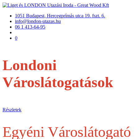
1051 Budapest, Hercegprímás utca 19. fszt. 6.
info@london-utazas.hu
06 1 413-64-95
0
Londoni
Városlátogatások
repülővel
Részletek
Egyéni Városlátogató