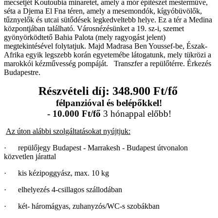
mecsetjét Koutoubia minaretet, amely a mór építészet mesterműve,
séta a Djema El Fna téren, amely a mesemondók, kígyóbüvölők,
tűznyelők és utcai sütődések legkedveltebb helye. Ez a tér a Medina
központjában található. Városnézésünket a 19. sz-i, szemet
gyönyörködtető Bahia Palota (mely ragyogást jelent)
megtekintésével folytatjuk. Majd Madrasa Ben Youssef-be, Észak-
Afrika egyik legszebb korán egyetemébe látogatunk, mely tükrözi a
marokkói kézművesség pompáját. Transzfer a repülőtérre. Érkezés
Budapestre.
Részvételi díj: 348.900 Ft/fő
félpanzióval és belépőkkel!
- 10.000
Ft/fő
3 hónappal előbb!
Az úton alábbi szolgáltatásokat nyújtjuk:
· repülőjegy Budapest - Marrakesh - Budapest útvonalon
közvetlen járattal
· kis kézipoggyász, max. 10 kg
· elhelyezés 4-csillagos szállodában
· két- háromágyas, zuhanyzós/WC-s szobákban