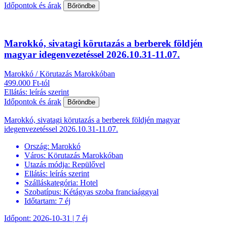
Időpontok és árak
Bőröndbe
Marokkó, sivatagi körutazás a berberek földjén
magyar idegenvezetéssel 2026.10.31-11.07.
Marokkó / Körutazás Marokkóban
499.000 Ft-tól
Ellátás: leírás szerint
Időpontok és árak
Bőröndbe
Marokkó, sivatagi körutazás a berberek földjén magyar
idegenvezetéssel 2026.10.31-11.07.
Ország:
Marokkó
Város:
Körutazás Marokkóban
Utazás módja:
Repülővel
Ellátás:
leírás szerint
Szálláskategória:
Hotel
Szobatípus:
Kétágyas szoba franciaággyal
Időtartam:
7 éj
Időpont: 2026-10-31 | 7 éj