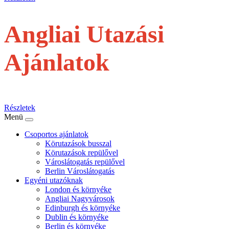
Angliai Utazási
Ajánlatok
repülővel
Részletek
Menü
Csoportos ajánlatok
Körutazások busszal
Körutazások repülővel
Városlátogatás repülővel
Berlin Városlátogatás
Egyéni utazóknak
London és környéke
Angliai Nagyvárosok
Edinburgh és környéke
Dublin és környéke
Berlin és környéke