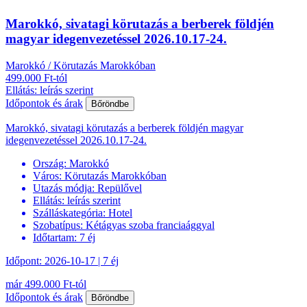
Marokkó, sivatagi körutazás a berberek földjén
magyar idegenvezetéssel 2026.10.17-24.
Marokkó / Körutazás Marokkóban
499.000 Ft-tól
Ellátás: leírás szerint
Időpontok és árak
Bőröndbe
Marokkó, sivatagi körutazás a berberek földjén magyar
idegenvezetéssel 2026.10.17-24.
Ország:
Marokkó
Város:
Körutazás Marokkóban
Utazás módja:
Repülővel
Ellátás:
leírás szerint
Szálláskategória:
Hotel
Szobatípus:
Kétágyas szoba franciaággyal
Időtartam:
7 éj
Időpont: 2026-10-17 | 7 éj
már 499.000 Ft-tól
Időpontok és árak
Bőröndbe