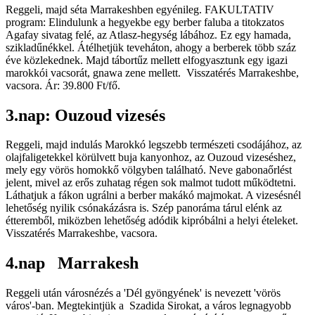
Reggeli, majd séta Marrakeshben egyénileg. FAKULTATIV
program: Elindulunk a hegyekbe egy berber faluba a titokzatos
Agafay sivatag felé, az Atlasz-hegység lábához. Ez egy hamada,
szikladűnékkel. Átélhetjük teveháton, ahogy a berberek több száz
éve közlekednek. Majd tábortűz mellett elfogyasztunk egy igazi
marokkói vacsorát, gnawa zene mellett. Visszatérés Marrakeshbe,
vacsora. Ár: 39.800 Ft/fő.
3.nap: Ouzoud vizesés
Reggeli, majd indulás Marokkó legszebb természeti csodájához, az
olajfaligetekkel körülvett buja kanyonhoz, az Ouzoud vizeséshez,
mely egy vörös homokkő völgyben található. Neve gabonaőrlést
jelent, mivel az erős zuhatag régen sok malmot tudott működtetni.
Láthatjuk a fákon ugrálni a berber makákó majmokat. A vizesésnél
lehetőség nyilik csónakázásra is. Szép panoráma tárul elénk az
étteremből, miközben lehetőség adódik kipróbálni a helyi ételeket.
Visszatérés Marrakeshbe, vacsora.
4.nap Marrakesh
Reggeli után városnézés a 'Dél gyöngyének' is nevezett 'vörös
város'-ban. Megtekintjük a Szadida Sirokat, a város legnagyobb