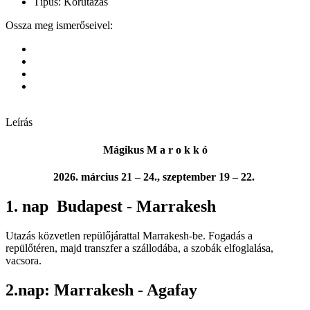
Típus:
Körutazás
Ossza meg ismerőseivel:
Leírás
Mágikus M a r o k k ó
2026. március 21 – 24., szeptember 19 – 22.
1. nap Budapest - Marrakesh
Utazás közvetlen repülőjárattal Marrakesh-be. Fogadás a
repülőtéren, majd transzfer a szállodába, a szobák elfoglalása,
vacsora.
2.nap: Marrakesh - Agafay