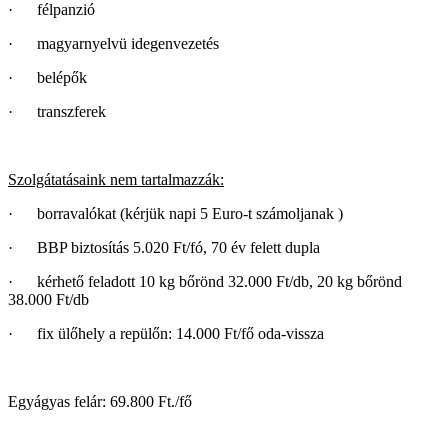
· félpanzió
· magyarnyelvü idegenvezetés
· belépők
· transzferek
Szolgátatásaink nem tartalmazzák:
· borravalókat (kérjük napi 5 Euro-t számoljanak )
· BBP biztosítás 5.020 Ft/fó, 70 év felett dupla
· kérhető feladott 10 kg bőrönd 32.000 Ft/db, 20 kg bőrönd
38.000 Ft/db
· fix ülőhely a repülőn: 14.000 Ft/fő oda-vissza
Egyágyas felár: 69.800 Ft./fő