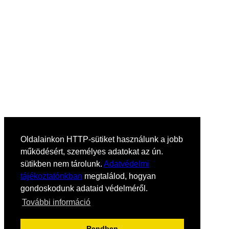
Oldalainkon HTTP-sütiket használunk a jobb
működésért, személyes adatokat az ún.
sütikben nem tárolunk.
Adatvédelmi
tájékoztatónkban
megtalálod, hogyan
gondoskodunk adataid védelméről.
További információ
Rendben