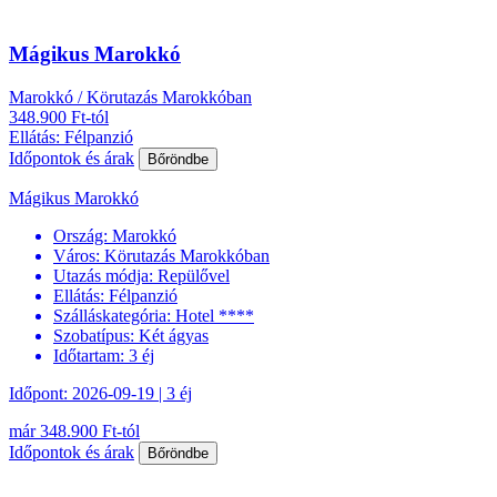
Mágikus Marokkó
Marokkó / Körutazás Marokkóban
348.900 Ft-tól
Ellátás: Félpanzió
Időpontok és árak
Bőröndbe
Mágikus Marokkó
Ország:
Marokkó
Város:
Körutazás Marokkóban
Utazás módja:
Repülővel
Ellátás:
Félpanzió
Szálláskategória:
Hotel ****
Szobatípus:
Két ágyas
Időtartam:
3 éj
Időpont: 2026-09-19 | 3 éj
már 348.900 Ft-tól
Időpontok és árak
Bőröndbe