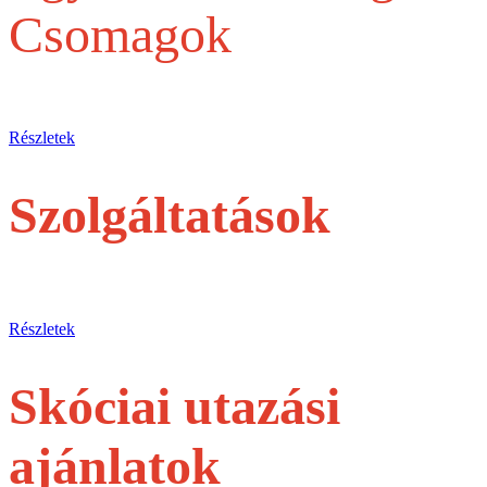
Csomagok
Egy belépőjegytől a Teljes szervezésig
Részletek
Szolgáltatások
jegyek és túrák egyéni utasoknak
Részletek
Skóciai utazási
ajánlatok