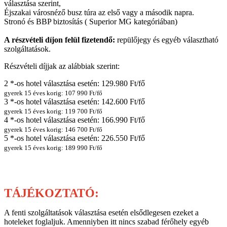
választása szerint,
Éjszakai városnéző busz túra az első vagy a második napra.
Stronó és BBP biztosítás ( Superior MG kategóriában)
A részvételi díjon felül fizetendő:
repülőjegy és egyéb választható
szolgáltatások.
Részvételi díjjak az alábbiak szerint:
2 *-os hotel választása esetén: 129.980 Ft/fő
gyerek 15 éves korig: 107 990 Ft/fő
3 *-os hotel választása esetén: 142.600 Ft/fő
gyerek 15 éves korig: 119 700 Ft/fő
4 *-os hotel választása esetén: 166.990 Ft/fő
gyerek 15 éves korig: 146 700 Ft/fő
5 *-os hotel választása esetén: 226.550 Ft/fő
gyerek 15 éves korig: 189 990 Ft/fő
TÁJÉKOZTATÓ:
A fenti szolgáltatások választása esetén elsődlegesen ezeket a
hoteleket foglaljuk. Amenniyben itt nincs szabad férőhely egyéb