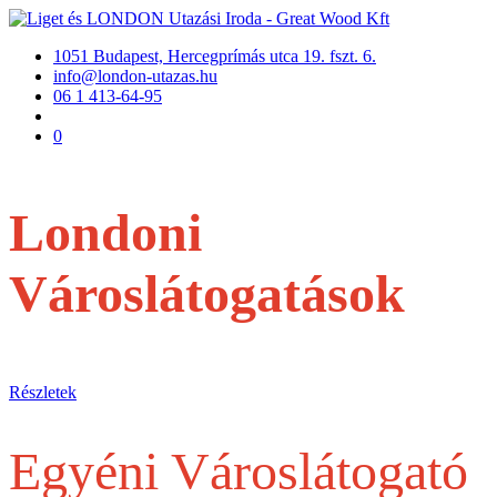
1051 Budapest, Hercegprímás utca 19. fszt. 6.
info@london-utazas.hu
06 1 413-64-95
0
Londoni
Városlátogatások
repülővel
Részletek
Egyéni Városlátogató