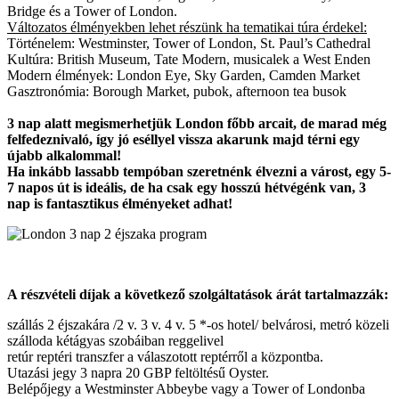
Bridge és a Tower of London.
Változatos élményekben lehet részünk ha tematikai túra érdekel:
Történelem: Westminster, Tower of London, St. Paul’s Cathedral
Kultúra: British Museum, Tate Modern, musicalek a West Enden
Modern élmények: London Eye, Sky Garden, Camden Market
Gasztronómia: Borough Market, pubok, afternoon tea busok
3 nap alatt megismerhetjük London főbb arcait, de marad még
felfedeznivaló, így jó eséllyel vissza akarunk majd térni egy
újabb alkalommal!
Ha inkább lassabb tempóban szeretnénk élvezni a várost, egy 5-
7 napos út is ideális, de ha csak egy hosszú hétvégénk van, 3
nap is fantasztikus élményeket adhat!
A részvételi díjak a következő szolgáltatások árát tartalmazzák:
szállás 2 éjszakára /2 v. 3 v. 4 v. 5 *-os hotel/ belvárosi, metró közeli
szálloda kétágyas szobáiban reggelivel
retúr reptéri transzfer a válaszotott reptérről a központba.
Utazási jegy 3 napra 20 GBP feltöltésű Oyster.
Belépőjegy a Westminster Abbeybe vagy a Tower of Londonba