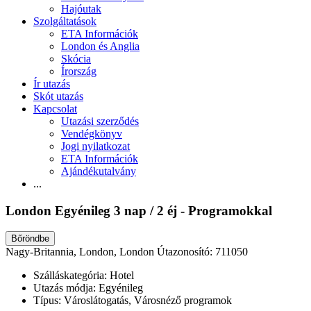
Hajóutak
Szolgáltatások
ETA Információk
London és Anglia
Skócia
Írország
Ír utazás
Skót utazás
Kapcsolat
Utazási szerződés
Vendégkönyv
Jogi nyilatkozat
ETA Információk
Ajándékutalvány
...
London Egyénileg 3 nap / 2 éj - Programokkal
Bőröndbe
Nagy-Britannia, London, London
Útazonosító: 711050
Szálláskategória:
Hotel
Utazás módja:
Egyénileg
Típus:
Városlátogatás, Városnéző programok