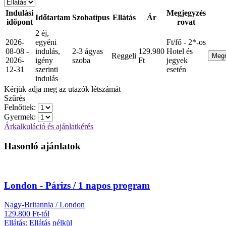
Indulási
Megjegyzés
Időtartam
Szobatípus
Ellátás
Ár
időpont
rovat
2 éj,
2026-
egyéni
Ft/fő - 2*-os
08-08 -
indulás,
2-3 ágyas
129.980
Hotel és
Reggeli
Meg
2026-
igény
szoba
Ft
jegyek
12-31
szerinti
esetén
indulás
Kérjük adja meg az utazók létszámát
Szűrés
Felnőttek:
Gyermek:
Árkalkuláció és ajánlatkérés
Hasonló ajánlatok
London - Párizs / 1 napos program
Nagy-Britannia / London
129.800 Ft-tól
Ellátás: Ellátás nélkül