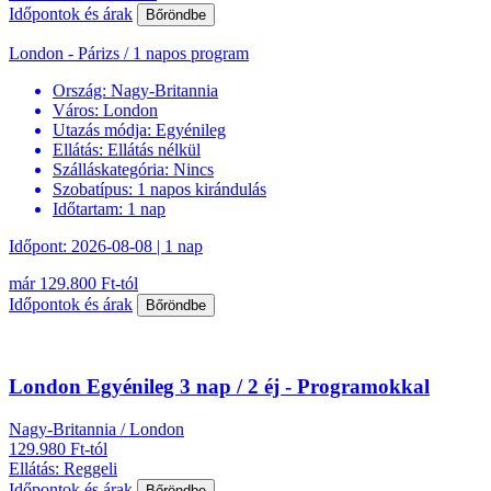
Időpontok és árak
Bőröndbe
London - Párizs / 1 napos program
Ország:
Nagy-Britannia
Város:
London
Utazás módja:
Egyénileg
Ellátás:
Ellátás nélkül
Szálláskategória:
Nincs
Szobatípus:
1 napos kirándulás
Időtartam:
1 nap
Időpont: 2026-08-08 | 1 nap
már 129.800 Ft-tól
Időpontok és árak
Bőröndbe
London Egyénileg 3 nap / 2 éj - Programokkal
Nagy-Britannia / London
129.980 Ft-tól
Ellátás: Reggeli
Időpontok és árak
Bőröndbe