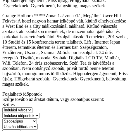
Hippoalergén ágynemű, Friss újság. Hölgybarát szobák.
Gyerekeknek: Gyerekmenű, babysitting, magas székek
Grange Holborn *****Zona: 1-2 zona /1/ , Megálló: Tower Hill
Fekvés: A hotel nagyon hamar jelképpé vált, kitünő elhelyezkedése
a West End és a City találkozásánál található. Kitűnő választás
azoknak aki színházba mennének, de muzeumokat galériákat és
parkokat is szeretnének látni. Szolgáltatások: 9 emeleten, 201 szoba,
10 Studió és 15 konferencia terem található. Lift , Internet Japán
étterem, tematikus étterem és Hermes bar. Szépségszalon,
Edzőterem, Uszoda, Szauna. 24 órás portaszolgálat. 24 órás
recepció. Tisztító, mosoda. Szobák: Digitális LCD TV, Minibár,
Wifi, Telefon, 24 órás szobaszervíz, Széf, Tea és kávéfőzés a
szobában. Nem dohányzó szobák, privát fürdő benne telefon
hajszárító, monogrammos törölközők. Hippoalergén ágynemű, Friss
újság. Hölgybarát szobák. Gyerekeknek: Gyerekmenű, babysitting,
magas székek.
Foglalható időpontok
Szűrje tovább az árakat dátum, vagy szobatípus szerint:
Szűrés