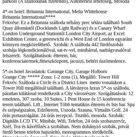
parkoló (A szállodának fizetendő), Autóbérlési lehetőség, Mosoda
4*-os hotel: Britannia International, Melia Whitehouse
Britannia International****
Fekvése: Ez a Britannia szálloda néhány perc sétára található South
Quay állomástól (Docklands Light Railway) és a Canary Wharf
London Underground Stationtól London City Airport, az Excel
Exhibition Centre, a greenwichi és a West End of London egyaránt
könnyen megközelíthető. Szobák: A szálloda 442 fürdőszobás
szobája légkondicionálóval, sat-tv-vel, minibárral, nadrágvasalóval
felszerelt. Szolgáltatások: étterem, bár,
konferenciatermek,fitneszközpont, jacuzzi, beltéri úszómedence.
5*-os hotel Javaslatok: Garange City, Garage Holborn
Grange City ***** Zona: 1-2 zona (1), Megálló: Tower Hill
Fekvés: Szálloda a Circle és a District Lines metro vonalakon a
Tower Hill megállónál található. A látványos luxus 5*-os szálloda,
páratlan kilátással rendelkezik a City városrészre. Szolgáltatások: 12
emeleten, 307 szoba, 10 Suites, 1 Pent House és 15 konferencia
terem található. Lift , Internet Több tematikus étterem és Isis bar. Spa
és szépségszalon, Edzőterem, Uszoda, Szauna, Virtuális Golf. 24
órás portaszolgálat. 24 órás recepció. Tisztító, mosoda. Szobák:
Digitális LCD TV, Minibár, Wifi, Telefon, 24 órás szobaszervíz,
Széf, Tea és kávéfőzés a szobában. Nem dohányzó szobák, privát
fürdő benne telefon hajszárító, monogrammos törölközők.