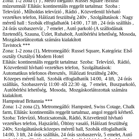
Zóna: 1-2 zóna (1 ) , Metró megálló: Russel Square /British
múzeumnál/ Ellátás: kontinentális reggelit tartalmaz Szoba :
Televízió , Műholdas televízió , Rádió , Közvetlenül hívható
vezetékes telefon, Hálózati feszültség 240v , Szolgáltatások : Nagy
méretű hall : Szobák elfoglalhatók 14:00 , 17 lift , 24 órás szállítás ,
24 órás szobaszervíz , 7 emelet , Autó parkoló (A szállodának
fizetendő), Szauna, Üzlet, Ruhabolt, Autóbérlési lehetőség, Mosoda,
Mozgáskorlátozottak számára kialakított
Tavistock ***
Zona: 1-2 zona (1), Metromegálló: Russel Square, Kategória: Első
osztály Osztályú Modern Hotel
Ellátás: kontinentális reggelit tartalmaz Szoba: Televízió, Rádió,
Közvetlenül hívható vezetékes telefon, Szolgáltatások:
Automatikus telefonos ébresztés, Hálózati feszültség 240v,
Közepes méretű hall, Szobák elfoglalhatók 14:00, 4 lift, 24 órás
szállítás, Szobaszervíz 11:00 -től 22:30 -ig, 7 emelet, Buszparkoló,
Autóbérlési lehetőség, Mosoda, Mozgáskorlátozottak számára
kialakított.
Hampstead Britannia ***
Zona: 1-2 zona (2), Metromegálló: Hampsted, Swiss Cotage, Chalk
farm, Ellátás: kontinentális reggelit tartalmaz, angol reggeli kérhető.
Szoba: Televízió, Mozicsatornák, Rádió, Közvetlenül hívható
vezetékes telefon, Hajszárító, Öltöny vasaló, Hálózati feszültség
240v, Szolgáltatások:közepes méretű hall, Szobák elfoglalhatók
14:00, 3 lift, 24 órás szállítás, 24 órás szobaszervíz, 5 emelet, Autó