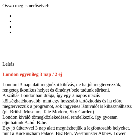
Ossza meg ismerőseivel:
Leírás
London egyénileg 3 nap / 2 éj
Londont 3 nap alatt megnézni kihívás, de ha jól megtervezzük,
rengeteg ikonikus helyet és élményt bele tudunk sűríteni.
A szállás Londonban drága, így egy 3 napos utazás
költséghatékonyabb, mint egy hosszabb tartózkodás és ha előre
megtervezzük a programot, sok ingyenes látnivalót is kihasználhatsz
(pl. British Museum, Tate Modern, Sky Garden).
London kiváló tömegközlekedéssel rendelkezik, így gyorsan
eljuthatunk A-ból B-be.
Egy jó útitervvel 3 nap alatt megnézhetjük a legfontosabb helyeket,
mint a Buckingham Palace, Big Ben, Westminster Abbey, Tower