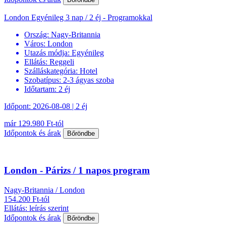
London Egyénileg 3 nap / 2 éj - Programokkal
Ország:
Nagy-Britannia
Város:
London
Utazás módja:
Egyénileg
Ellátás:
Reggeli
Szálláskategória:
Hotel
Szobatípus:
2-3 ágyas szoba
Időtartam:
2 éj
Időpont: 2026-08-08 | 2 éj
már 129.980 Ft-tól
Időpontok és árak
Bőröndbe
London - Párizs / 1 napos program
Nagy-Britannia / London
154.200 Ft-tól
Ellátás: leírás szerint
Időpontok és árak
Bőröndbe