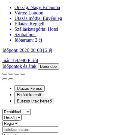
Ország:
Nagy-Britannia
Város:
London
Utazás módja:
Egyénileg
Ellátás:
Reggeli
Szálláskategória:
Hotel
Szobatípus:
Időtartam:
2 éj
Időpont: 2026-08-08 | 2 éj
már 169.990 Ft-tól
Időpontok és árak
Bőröndbe
Utazás kereső
Hajóút kereső
Buszos utak kereső