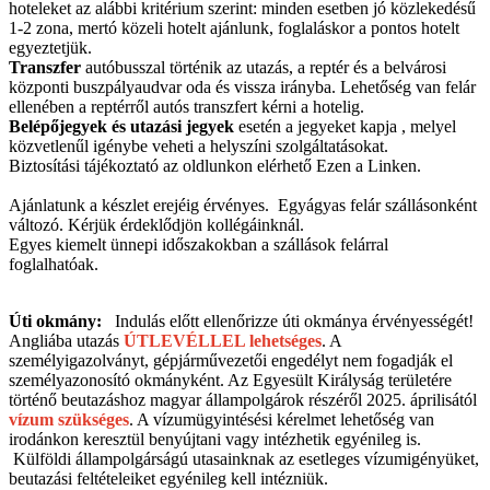
hoteleket az alábbi kritérium szerint: minden esetben jó közlekedésű
1-2 zona, mertó közeli hotelt ajánlunk, foglaláskor a pontos hotelt
egyeztetjük.
Transzfer
autóbusszal történik az utazás, a reptér és a belvárosi
központi buszpályaudvar oda és vissza irányba. Lehetőség van felár
ellenében a reptérről autós transzfert kérni a hotelig.
Belépőjegyek és utazási jegyek
esetén a jegyeket kapja , melyel
közvetlenűl igénybe veheti a helyszíni szolgáltatásokat.
Biztosítási tájékoztató az oldlunkon elérhető Ezen a Linken.
Ajánlatunk a készlet erejéig érvényes. Egyágyas felár szállásonként
változó. Kérjük érdeklődjön kollégáinknál.
Egyes kiemelt ünnepi időszakokban a szállások felárral
foglalhatóak.
Úti okmány:
Indulás előtt ellenőrizze úti okmánya érvényességét!
Angliába utazás
ÚTLEVÉLLEL lehetséges
. A
személyigazolványt, gépjárművezetői engedélyt nem fogadják el
személyazonosító okmányként. Az Egyesült Királyság területére
történő beutazáshoz magyar állampolgárok részéről 2025. áprilisától
vízum szükséges
. A vízumügyintésési kérelmet lehetőség van
irodánkon keresztül benyújtani vagy intézhetik egyénileg is.
Külföldi állampolgárságú utasainknak az esetleges vízumigényüket,
beutazási feltételeiket egyénileg kell intézniük.