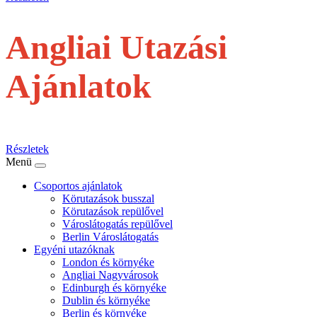
Angliai Utazási
Ajánlatok
repülővel
Részletek
Menü
Csoportos ajánlatok
Körutazások busszal
Körutazások repülővel
Városlátogatás repülővel
Berlin Városlátogatás
Egyéni utazóknak
London és környéke
Angliai Nagyvárosok
Edinburgh és környéke
Dublin és környéke
Berlin és környéke