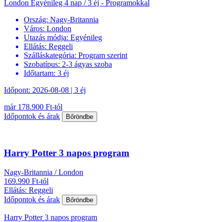
London Egyénileg 4 nap / 3 éj - Programokkal
Ország:
Nagy-Britannia
Város:
London
Utazás módja:
Egyénileg
Ellátás:
Reggeli
Szálláskategória:
Program szerint
Szobatípus:
2-3 ágyas szoba
Időtartam:
3 éj
Időpont: 2026-08-08 | 3 éj
már 178.900 Ft-tól
Időpontok és árak
Bőröndbe
Harry Potter 3 napos program
Nagy-Britannia / London
169.990 Ft-tól
Ellátás: Reggeli
Időpontok és árak
Bőröndbe
Harry Potter 3 napos program