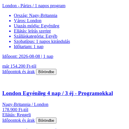
London - Párizs / 1 napos program
Ország:
Nagy-Britannia
Város:
London
Utazás módja:
Egyénileg
Ellátás:
leírás szerint
Szálláskategória:
Egyéb
Szobatípus:
1 napos kirándulás
Időtartam:
1 nap
Időpont: 2026-08-08 | 1 nap
már 154.200 Ft-tól
Időpontok és árak
Bőröndbe
London Egyénileg 4 nap / 3 éj - Programokkal
Nagy-Britannia / London
178.900 Ft-tól
Ellátás: Reggeli
Időpontok és árak
Bőröndbe