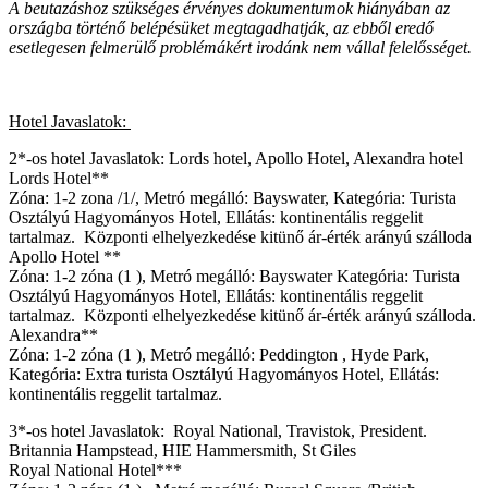
A beutazáshoz szükséges érvényes dokumentumok hiányában az
országba történő belépésüket megtagadhatják, az ebből eredő
esetlegesen felmerülő problémákért irodánk nem vállal felelősséget.
Hotel Javaslatok:
2*-os hotel Javaslatok: Lords hotel, Apollo Hotel, Alexandra hotel
Lords Hotel**
Zóna: 1-2 zona /1/, Metró megálló: Bayswater, Kategória: Turista
Osztályú Hagyományos Hotel, Ellátás: kontinentális reggelit
tartalmaz. Központi elhelyezkedése kitünő ár-érték arányú szálloda
Apollo Hotel **
Zóna: 1-2 zóna (1 ), Metró megálló: Bayswater Kategória: Turista
Osztályú Hagyományos Hotel, Ellátás: kontinentális reggelit
tartalmaz. Központi elhelyezkedése kitünő ár-érték arányú szálloda.
Alexandra**
Zóna: 1-2 zóna (1 ), Metró megálló: Peddington , Hyde Park,
Kategória: Extra turista Osztályú Hagyományos Hotel, Ellátás:
kontinentális reggelit tartalmaz.
3*-os hotel Javaslatok: Royal National, Travistok, President.
Britannia Hampstead, HIE Hammersmith, St Giles
Royal National Hotel***