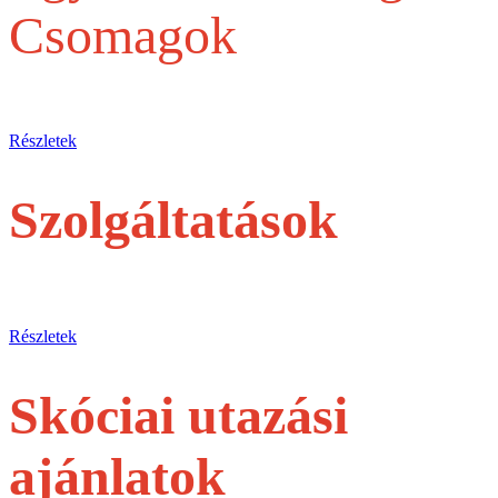
Csomagok
Egy belépőjegytől a Teljes szervezésig
Részletek
Szolgáltatások
jegyek és túrák egyéni utasoknak
Részletek
Skóciai utazási
ajánlatok