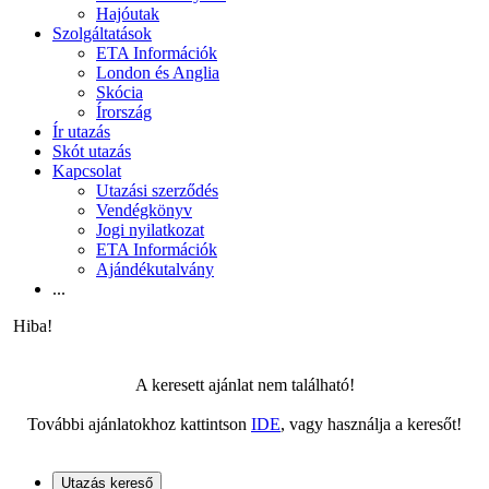
Hajóutak
Szolgáltatások
ETA Információk
London és Anglia
Skócia
Írország
Ír utazás
Skót utazás
Kapcsolat
Utazási szerződés
Vendégkönyv
Jogi nyilatkozat
ETA Információk
Ajándékutalvány
...
Hiba!
A keresett ajánlat nem található!
További ajánlatokhoz kattintson
IDE
, vagy használja a keresőt!
Utazás kereső