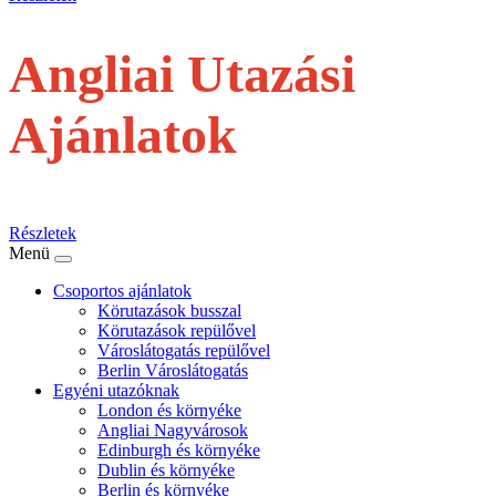
Angliai Utazási
Ajánlatok
repülővel
Részletek
Menü
Csoportos ajánlatok
Körutazások busszal
Körutazások repülővel
Városlátogatás repülővel
Berlin Városlátogatás
Egyéni utazóknak
London és környéke
Angliai Nagyvárosok
Edinburgh és környéke
Dublin és környéke
Berlin és környéke