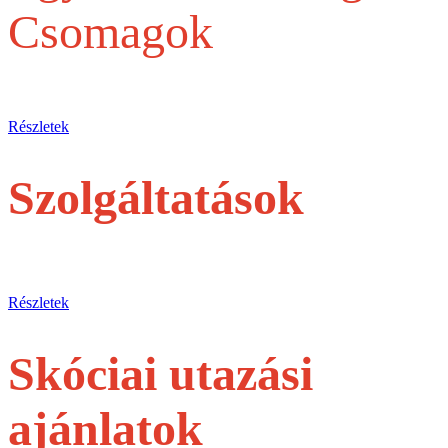
Csomagok
Egy belépőjegytől a Teljes szervezésig
Részletek
Szolgáltatások
jegyek és túrák egyéni utasoknak
Részletek
Skóciai utazási
ajánlatok