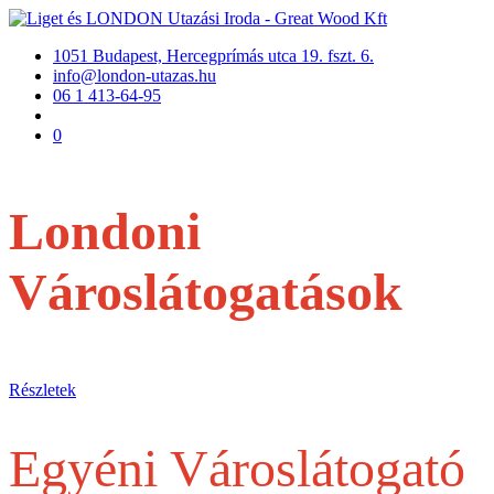
1051 Budapest, Hercegprímás utca 19. fszt. 6.
info@london-utazas.hu
06 1 413-64-95
0
Londoni
Városlátogatások
repülővel
Részletek
Egyéni Városlátogató