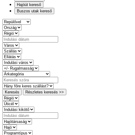
Hajóút kereső
Buszos utak kereső
Keresés
Részletes keresés >>