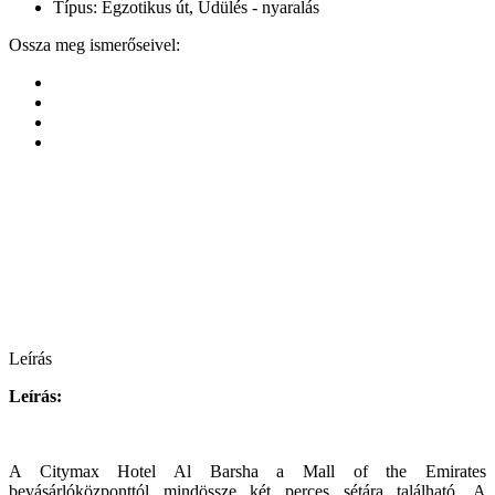
Típus:
Egzotikus út, Üdülés - nyaralás
Ossza meg ismerőseivel:
Leírás
Leírás:
A Citymax Hotel Al Barsha a Mall of the Emirates
bevásárlóközponttól mindössze két perces sétára található. A