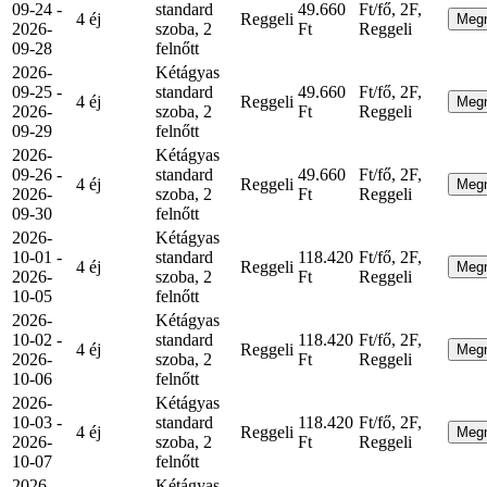
09-24 -
standard
49.660
Ft/fő, 2F,
4 éj
Reggeli
Meg
2026-
szoba, 2
Ft
Reggeli
09-28
felnőtt
2026-
Kétágyas
09-25 -
standard
49.660
Ft/fő, 2F,
4 éj
Reggeli
Meg
2026-
szoba, 2
Ft
Reggeli
09-29
felnőtt
2026-
Kétágyas
09-26 -
standard
49.660
Ft/fő, 2F,
4 éj
Reggeli
Meg
2026-
szoba, 2
Ft
Reggeli
09-30
felnőtt
2026-
Kétágyas
10-01 -
standard
118.420
Ft/fő, 2F,
4 éj
Reggeli
Meg
2026-
szoba, 2
Ft
Reggeli
10-05
felnőtt
2026-
Kétágyas
10-02 -
standard
118.420
Ft/fő, 2F,
4 éj
Reggeli
Meg
2026-
szoba, 2
Ft
Reggeli
10-06
felnőtt
2026-
Kétágyas
10-03 -
standard
118.420
Ft/fő, 2F,
4 éj
Reggeli
Meg
2026-
szoba, 2
Ft
Reggeli
10-07
felnőtt
2026-
Kétágyas