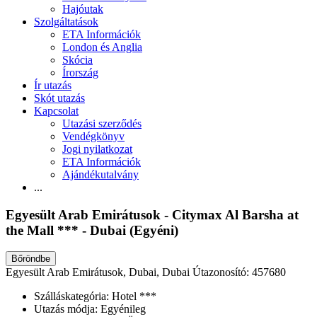
Hajóutak
Szolgáltatások
ETA Információk
London és Anglia
Skócia
Írország
Ír utazás
Skót utazás
Kapcsolat
Utazási szerződés
Vendégkönyv
Jogi nyilatkozat
ETA Információk
Ajándékutalvány
...
Egyesült Arab Emirátusok - Citymax Al Barsha at
the Mall *** - Dubai (Egyéni)
Bőröndbe
Egyesült Arab Emirátusok, Dubai, Dubai
Útazonosító: 457680
Szálláskategória:
Hotel ***
Utazás módja:
Egyénileg