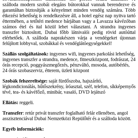
szálloda modern szobái elegáns bútorokkal vannak berendezve és
garantáltan biztosítják a kényelmet minden vendég számára. Több
étkezési lehetőség is rendelkezésre áll, a hotel egész nap nyitva tartó
éttermében, a tetőtéri medence bárjában vagy a Lavazza kávézóban
számos étel és ital közül lehet választani. A strandra ingyenes
transzfer biztosított, Dubai főbb látnivalói pedig rövid autóúttal
elérhetőek. A szálloda naprakészen várja a vendégeket újonnan
felújított lobbyval, szobákkal és vendéglátóegységekkel!
Szállás szolgáltatások:
ingyenes wifi, ingyenes parkolási lehetőség,
ingyenes transzfer a strandra, medence, fitneszközpont, fodrászat, 24
órás recepció, poggyászmegőrzés, pénzváltó, mosoda, autóbérlés,
24 órás szobaszerviz, étterem, üzleti központ
Szobák felszereltsége:
saját fürdőszoba, hajszárító,
légkondicionálás, hűtőszekrény, íróasztal, széf, telefon, síkképernyős
tévé, tea- és kávéfőző, minibár, vasaló, DVD lejátszó
Ellátás:
reggeli.
Transzfer
: retúr privát transzfer foglalható felár ellenében, angol
asszisztenciával Dubai Nemzetközi Repülőtér és a szálloda között.
Egyéb információk: