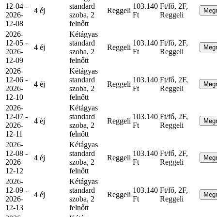
12-04 -
standard
103.140
Ft/fő, 2F,
4 éj
Reggeli
Meg
2026-
szoba, 2
Ft
Reggeli
12-08
felnőtt
2026-
Kétágyas
12-05 -
standard
103.140
Ft/fő, 2F,
4 éj
Reggeli
Meg
2026-
szoba, 2
Ft
Reggeli
12-09
felnőtt
2026-
Kétágyas
12-06 -
standard
103.140
Ft/fő, 2F,
4 éj
Reggeli
Meg
2026-
szoba, 2
Ft
Reggeli
12-10
felnőtt
2026-
Kétágyas
12-07 -
standard
103.140
Ft/fő, 2F,
4 éj
Reggeli
Meg
2026-
szoba, 2
Ft
Reggeli
12-11
felnőtt
2026-
Kétágyas
12-08 -
standard
103.140
Ft/fő, 2F,
4 éj
Reggeli
Meg
2026-
szoba, 2
Ft
Reggeli
12-12
felnőtt
2026-
Kétágyas
12-09 -
standard
103.140
Ft/fő, 2F,
4 éj
Reggeli
Meg
2026-
szoba, 2
Ft
Reggeli
12-13
felnőtt