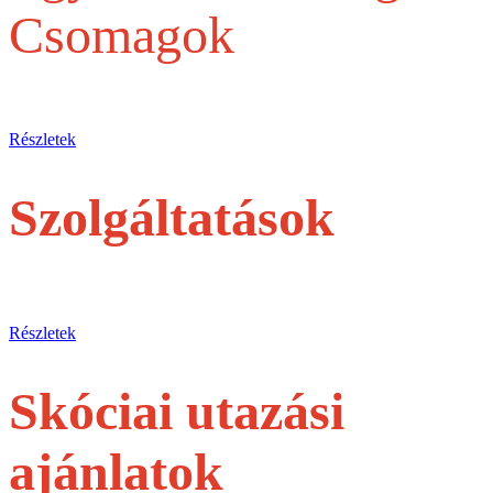
Csomagok
Egy belépőjegytől a Teljes szervezésig
Részletek
Szolgáltatások
jegyek és túrák egyéni utasoknak
Részletek
Skóciai utazási
ajánlatok