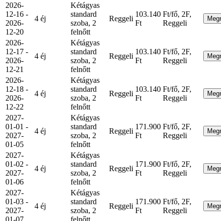
2026-
Kétágyas
12-16 -
standard
103.140
Ft/fő, 2F,
4 éj
Reggeli
Meg
2026-
szoba, 2
Ft
Reggeli
12-20
felnőtt
2026-
Kétágyas
12-17 -
standard
103.140
Ft/fő, 2F,
4 éj
Reggeli
Meg
2026-
szoba, 2
Ft
Reggeli
12-21
felnőtt
2026-
Kétágyas
12-18 -
standard
103.140
Ft/fő, 2F,
4 éj
Reggeli
Meg
2026-
szoba, 2
Ft
Reggeli
12-22
felnőtt
2027-
Kétágyas
01-01 -
standard
171.900
Ft/fő, 2F,
4 éj
Reggeli
Meg
2027-
szoba, 2
Ft
Reggeli
01-05
felnőtt
2027-
Kétágyas
01-02 -
standard
171.900
Ft/fő, 2F,
4 éj
Reggeli
Meg
2027-
szoba, 2
Ft
Reggeli
01-06
felnőtt
2027-
Kétágyas
01-03 -
standard
171.900
Ft/fő, 2F,
4 éj
Reggeli
Meg
2027-
szoba, 2
Ft
Reggeli
01-07
felnőtt