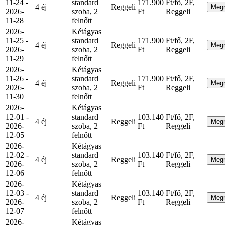
11-24 -
standard
171.900
Ft/fő, 2F,
4 éj
Reggeli
Meg
2026-
szoba, 2
Ft
Reggeli
11-28
felnőtt
2026-
Kétágyas
11-25 -
standard
171.900
Ft/fő, 2F,
4 éj
Reggeli
Meg
2026-
szoba, 2
Ft
Reggeli
11-29
felnőtt
2026-
Kétágyas
11-26 -
standard
171.900
Ft/fő, 2F,
4 éj
Reggeli
Meg
2026-
szoba, 2
Ft
Reggeli
11-30
felnőtt
2026-
Kétágyas
12-01 -
standard
103.140
Ft/fő, 2F,
4 éj
Reggeli
Meg
2026-
szoba, 2
Ft
Reggeli
12-05
felnőtt
2026-
Kétágyas
12-02 -
standard
103.140
Ft/fő, 2F,
4 éj
Reggeli
Meg
2026-
szoba, 2
Ft
Reggeli
12-06
felnőtt
2026-
Kétágyas
12-03 -
standard
103.140
Ft/fő, 2F,
4 éj
Reggeli
Meg
2026-
szoba, 2
Ft
Reggeli
12-07
felnőtt
2026-
Kétágyas