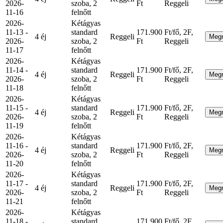
2026-
szoba, 2
Ft
Reggeli
11-16
felnőtt
2026-
Kétágyas
11-13 -
standard
171.900
Ft/fő, 2F,
4 éj
Reggeli
Meg
2026-
szoba, 2
Ft
Reggeli
11-17
felnőtt
2026-
Kétágyas
11-14 -
standard
171.900
Ft/fő, 2F,
4 éj
Reggeli
Meg
2026-
szoba, 2
Ft
Reggeli
11-18
felnőtt
2026-
Kétágyas
11-15 -
standard
171.900
Ft/fő, 2F,
4 éj
Reggeli
Meg
2026-
szoba, 2
Ft
Reggeli
11-19
felnőtt
2026-
Kétágyas
11-16 -
standard
171.900
Ft/fő, 2F,
4 éj
Reggeli
Meg
2026-
szoba, 2
Ft
Reggeli
11-20
felnőtt
2026-
Kétágyas
11-17 -
standard
171.900
Ft/fő, 2F,
4 éj
Reggeli
Meg
2026-
szoba, 2
Ft
Reggeli
11-21
felnőtt
2026-
Kétágyas
11-18 -
standard
171.900
Ft/fő, 2F,