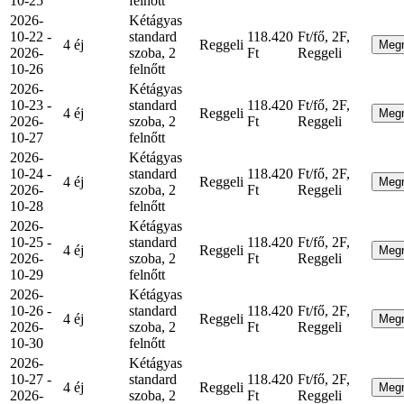
10-25
felnőtt
2026-
Kétágyas
10-22 -
standard
118.420
Ft/fő, 2F,
4 éj
Reggeli
Meg
2026-
szoba, 2
Ft
Reggeli
10-26
felnőtt
2026-
Kétágyas
10-23 -
standard
118.420
Ft/fő, 2F,
4 éj
Reggeli
Meg
2026-
szoba, 2
Ft
Reggeli
10-27
felnőtt
2026-
Kétágyas
10-24 -
standard
118.420
Ft/fő, 2F,
4 éj
Reggeli
Meg
2026-
szoba, 2
Ft
Reggeli
10-28
felnőtt
2026-
Kétágyas
10-25 -
standard
118.420
Ft/fő, 2F,
4 éj
Reggeli
Meg
2026-
szoba, 2
Ft
Reggeli
10-29
felnőtt
2026-
Kétágyas
10-26 -
standard
118.420
Ft/fő, 2F,
4 éj
Reggeli
Meg
2026-
szoba, 2
Ft
Reggeli
10-30
felnőtt
2026-
Kétágyas
10-27 -
standard
118.420
Ft/fő, 2F,
4 éj
Reggeli
Meg
2026-
szoba, 2
Ft
Reggeli