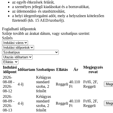
az egyéb étkezések felárát,
a személyes jellegű kiadásokat és a borravalókat,
az útlemondási- és utasbiztosítást,
a helyi idegenforgalmi adót, mely a helyszínen kötelezően
fizetendő (kb. 15 AED/szoba/éj).
Foglalható időpontok
Szűrje tovább az árakat dátum, vagy szobatípus szerint:
Szűrés
Indulási
Megjegyzés
Időtartam
Szobatípus
Ellátás
Ár
időpont
rovat
2026-
Kétágyas
08-08 -
standard
40.110
Ft/fő, 2F,
4 éj
Reggeli
Meg
2026-
szoba, 2
Ft
Reggeli
08-12
felnőtt
2026-
Kétágyas
08-09 -
standard
40.110
Ft/fő, 2F,
4 éj
Reggeli
Meg
2026-
szoba, 2
Ft
Reggeli
08-13
felnőtt