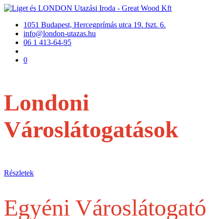
1051 Budapest, Hercegprímás utca 19. fszt. 6.
info@london-utazas.hu
06 1 413-64-95
0
Londoni
Városlátogatások
repülővel
Részletek
Egyéni Városlátogató