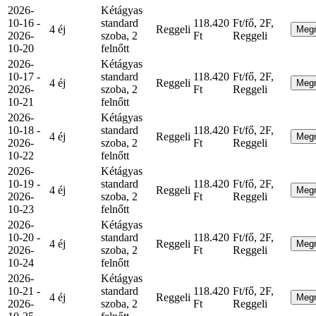
2026-
Kétágyas
10-16 -
standard
118.420
Ft/fő, 2F,
4 éj
Reggeli
Meg
2026-
szoba, 2
Ft
Reggeli
10-20
felnőtt
2026-
Kétágyas
10-17 -
standard
118.420
Ft/fő, 2F,
4 éj
Reggeli
Meg
2026-
szoba, 2
Ft
Reggeli
10-21
felnőtt
2026-
Kétágyas
10-18 -
standard
118.420
Ft/fő, 2F,
4 éj
Reggeli
Meg
2026-
szoba, 2
Ft
Reggeli
10-22
felnőtt
2026-
Kétágyas
10-19 -
standard
118.420
Ft/fő, 2F,
4 éj
Reggeli
Meg
2026-
szoba, 2
Ft
Reggeli
10-23
felnőtt
2026-
Kétágyas
10-20 -
standard
118.420
Ft/fő, 2F,
4 éj
Reggeli
Meg
2026-
szoba, 2
Ft
Reggeli
10-24
felnőtt
2026-
Kétágyas
10-21 -
standard
118.420
Ft/fő, 2F,
4 éj
Reggeli
Meg
2026-
szoba, 2
Ft
Reggeli