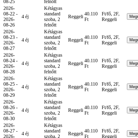
08-25
felnőtt
2026-
Kétágyas
08-22 -
standard
40.110
Ft/fő, 2F,
4 éj
Reggeli
Meg
2026-
szoba, 2
Ft
Reggeli
08-26
felnőtt
2026-
Kétágyas
08-23 -
standard
40.110
Ft/fő, 2F,
4 éj
Reggeli
Meg
2026-
szoba, 2
Ft
Reggeli
08-27
felnőtt
2026-
Kétágyas
08-24 -
standard
40.110
Ft/fő, 2F,
4 éj
Reggeli
Meg
2026-
szoba, 2
Ft
Reggeli
08-28
felnőtt
2026-
Kétágyas
08-25 -
standard
40.110
Ft/fő, 2F,
4 éj
Reggeli
Meg
2026-
szoba, 2
Ft
Reggeli
08-29
felnőtt
2026-
Kétágyas
08-26 -
standard
40.110
Ft/fő, 2F,
4 éj
Reggeli
Meg
2026-
szoba, 2
Ft
Reggeli
08-30
felnőtt
2026-
Kétágyas
08-27 -
standard
40.110
Ft/fő, 2F,
4 éj
Reggeli
Meg
2026-
szoba, 2
Ft
Reggeli