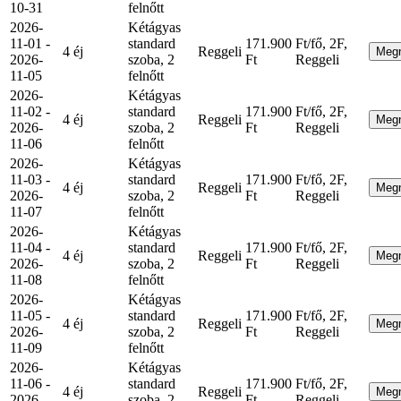
10-31
felnőtt
2026-
Kétágyas
11-01 -
standard
171.900
Ft/fő, 2F,
4 éj
Reggeli
Meg
2026-
szoba, 2
Ft
Reggeli
11-05
felnőtt
2026-
Kétágyas
11-02 -
standard
171.900
Ft/fő, 2F,
4 éj
Reggeli
Meg
2026-
szoba, 2
Ft
Reggeli
11-06
felnőtt
2026-
Kétágyas
11-03 -
standard
171.900
Ft/fő, 2F,
4 éj
Reggeli
Meg
2026-
szoba, 2
Ft
Reggeli
11-07
felnőtt
2026-
Kétágyas
11-04 -
standard
171.900
Ft/fő, 2F,
4 éj
Reggeli
Meg
2026-
szoba, 2
Ft
Reggeli
11-08
felnőtt
2026-
Kétágyas
11-05 -
standard
171.900
Ft/fő, 2F,
4 éj
Reggeli
Meg
2026-
szoba, 2
Ft
Reggeli
11-09
felnőtt
2026-
Kétágyas
11-06 -
standard
171.900
Ft/fő, 2F,
4 éj
Reggeli
Meg
2026-
szoba, 2
Ft
Reggeli