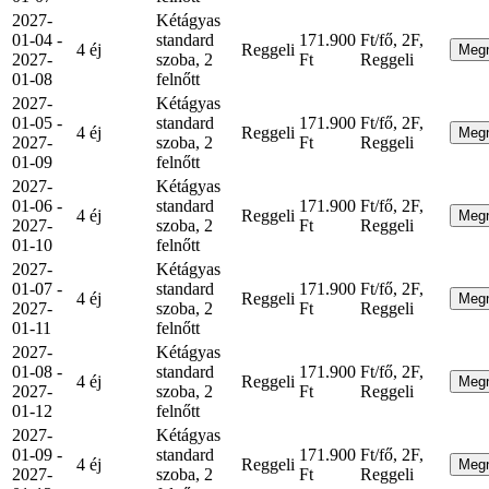
2027-
Kétágyas
01-04 -
standard
171.900
Ft/fő, 2F,
4 éj
Reggeli
Meg
2027-
szoba, 2
Ft
Reggeli
01-08
felnőtt
2027-
Kétágyas
01-05 -
standard
171.900
Ft/fő, 2F,
4 éj
Reggeli
Meg
2027-
szoba, 2
Ft
Reggeli
01-09
felnőtt
2027-
Kétágyas
01-06 -
standard
171.900
Ft/fő, 2F,
4 éj
Reggeli
Meg
2027-
szoba, 2
Ft
Reggeli
01-10
felnőtt
2027-
Kétágyas
01-07 -
standard
171.900
Ft/fő, 2F,
4 éj
Reggeli
Meg
2027-
szoba, 2
Ft
Reggeli
01-11
felnőtt
2027-
Kétágyas
01-08 -
standard
171.900
Ft/fő, 2F,
4 éj
Reggeli
Meg
2027-
szoba, 2
Ft
Reggeli
01-12
felnőtt
2027-
Kétágyas
01-09 -
standard
171.900
Ft/fő, 2F,
4 éj
Reggeli
Meg
2027-
szoba, 2
Ft
Reggeli