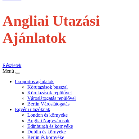
Angliai Utazási
Ajánlatok
repülővel
Részletek
Menü
Csoportos ajánlatok
Körutazások busszal
Körutazások repülővel
Városlátogatás repülővel
Berlin Városlátogatás
Egyéni utazóknak
London és környéke
Angliai Nagyvárosok
Edinburgh és környéke
Dublin és környéke
Berlin és környéke