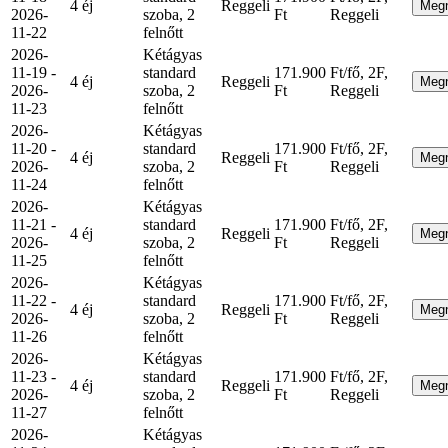
4 éj
Reggeli
Meg
2026-
szoba, 2
Ft
Reggeli
11-22
felnőtt
2026-
Kétágyas
11-19 -
standard
171.900
Ft/fő, 2F,
4 éj
Reggeli
Meg
2026-
szoba, 2
Ft
Reggeli
11-23
felnőtt
2026-
Kétágyas
11-20 -
standard
171.900
Ft/fő, 2F,
4 éj
Reggeli
Meg
2026-
szoba, 2
Ft
Reggeli
11-24
felnőtt
2026-
Kétágyas
11-21 -
standard
171.900
Ft/fő, 2F,
4 éj
Reggeli
Meg
2026-
szoba, 2
Ft
Reggeli
11-25
felnőtt
2026-
Kétágyas
11-22 -
standard
171.900
Ft/fő, 2F,
4 éj
Reggeli
Meg
2026-
szoba, 2
Ft
Reggeli
11-26
felnőtt
2026-
Kétágyas
11-23 -
standard
171.900
Ft/fő, 2F,
4 éj
Reggeli
Meg
2026-
szoba, 2
Ft
Reggeli
11-27
felnőtt
2026-
Kétágyas