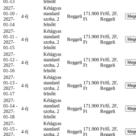
01-13
felnőtt
2027-
Kétágyas
01-10 -
standard
171.900
Ft/fő, 2F,
4 éj
Reggeli
Meg
2027-
szoba, 2
Ft
Reggeli
01-14
felnőtt
2027-
Kétágyas
01-11 -
standard
171.900
Ft/fő, 2F,
4 éj
Reggeli
Meg
2027-
szoba, 2
Ft
Reggeli
01-15
felnőtt
2027-
Kétágyas
01-12 -
standard
171.900
Ft/fő, 2F,
4 éj
Reggeli
Meg
2027-
szoba, 2
Ft
Reggeli
01-16
felnőtt
2027-
Kétágyas
01-13 -
standard
171.900
Ft/fő, 2F,
4 éj
Reggeli
Meg
2027-
szoba, 2
Ft
Reggeli
01-17
felnőtt
2027-
Kétágyas
01-14 -
standard
171.900
Ft/fő, 2F,
4 éj
Reggeli
Meg
2027-
szoba, 2
Ft
Reggeli
01-18
felnőtt
2027-
Kétágyas
01-15 -
standard
171.900
Ft/fő, 2F,
4 éj
Reggeli
Meg
2027-
szoba, 2
Ft
Reggeli