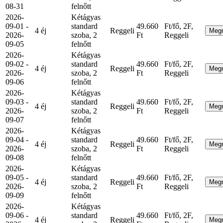
08-31
felnőtt
2026-
Kétágyas
09-01 -
standard
49.660
Ft/fő, 2F,
4 éj
Reggeli
Meg
2026-
szoba, 2
Ft
Reggeli
09-05
felnőtt
2026-
Kétágyas
09-02 -
standard
49.660
Ft/fő, 2F,
4 éj
Reggeli
Meg
2026-
szoba, 2
Ft
Reggeli
09-06
felnőtt
2026-
Kétágyas
09-03 -
standard
49.660
Ft/fő, 2F,
4 éj
Reggeli
Meg
2026-
szoba, 2
Ft
Reggeli
09-07
felnőtt
2026-
Kétágyas
09-04 -
standard
49.660
Ft/fő, 2F,
4 éj
Reggeli
Meg
2026-
szoba, 2
Ft
Reggeli
09-08
felnőtt
2026-
Kétágyas
09-05 -
standard
49.660
Ft/fő, 2F,
4 éj
Reggeli
Meg
2026-
szoba, 2
Ft
Reggeli
09-09
felnőtt
2026-
Kétágyas
09-06 -
standard
49.660
Ft/fő, 2F,
4 éj
Reggeli
Meg