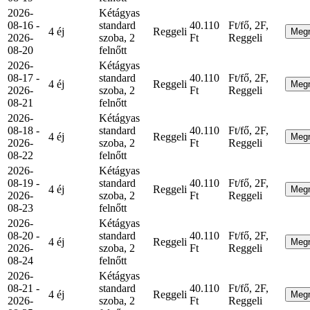
2026-
Kétágyas
08-16 -
standard
40.110
Ft/fő, 2F,
4 éj
Reggeli
Meg
2026-
szoba, 2
Ft
Reggeli
08-20
felnőtt
2026-
Kétágyas
08-17 -
standard
40.110
Ft/fő, 2F,
4 éj
Reggeli
Meg
2026-
szoba, 2
Ft
Reggeli
08-21
felnőtt
2026-
Kétágyas
08-18 -
standard
40.110
Ft/fő, 2F,
4 éj
Reggeli
Meg
2026-
szoba, 2
Ft
Reggeli
08-22
felnőtt
2026-
Kétágyas
08-19 -
standard
40.110
Ft/fő, 2F,
4 éj
Reggeli
Meg
2026-
szoba, 2
Ft
Reggeli
08-23
felnőtt
2026-
Kétágyas
08-20 -
standard
40.110
Ft/fő, 2F,
4 éj
Reggeli
Meg
2026-
szoba, 2
Ft
Reggeli
08-24
felnőtt
2026-
Kétágyas
08-21 -
standard
40.110
Ft/fő, 2F,
4 éj
Reggeli
Meg
2026-
szoba, 2
Ft
Reggeli