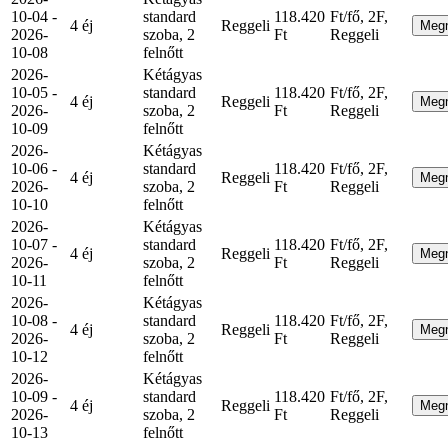
10-04 -
standard
118.420
Ft/fő, 2F,
4 éj
Reggeli
Meg
2026-
szoba, 2
Ft
Reggeli
10-08
felnőtt
2026-
Kétágyas
10-05 -
standard
118.420
Ft/fő, 2F,
4 éj
Reggeli
Meg
2026-
szoba, 2
Ft
Reggeli
10-09
felnőtt
2026-
Kétágyas
10-06 -
standard
118.420
Ft/fő, 2F,
4 éj
Reggeli
Meg
2026-
szoba, 2
Ft
Reggeli
10-10
felnőtt
2026-
Kétágyas
10-07 -
standard
118.420
Ft/fő, 2F,
4 éj
Reggeli
Meg
2026-
szoba, 2
Ft
Reggeli
10-11
felnőtt
2026-
Kétágyas
10-08 -
standard
118.420
Ft/fő, 2F,
4 éj
Reggeli
Meg
2026-
szoba, 2
Ft
Reggeli
10-12
felnőtt
2026-
Kétágyas
10-09 -
standard
118.420
Ft/fő, 2F,
4 éj
Reggeli
Meg
2026-
szoba, 2
Ft
Reggeli
10-13
felnőtt