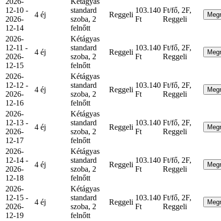
2026-
Kétágyas
12-10 -
standard
103.140
Ft/fő, 2F,
4 éj
Reggeli
Meg
2026-
szoba, 2
Ft
Reggeli
12-14
felnőtt
2026-
Kétágyas
12-11 -
standard
103.140
Ft/fő, 2F,
4 éj
Reggeli
Meg
2026-
szoba, 2
Ft
Reggeli
12-15
felnőtt
2026-
Kétágyas
12-12 -
standard
103.140
Ft/fő, 2F,
4 éj
Reggeli
Meg
2026-
szoba, 2
Ft
Reggeli
12-16
felnőtt
2026-
Kétágyas
12-13 -
standard
103.140
Ft/fő, 2F,
4 éj
Reggeli
Meg
2026-
szoba, 2
Ft
Reggeli
12-17
felnőtt
2026-
Kétágyas
12-14 -
standard
103.140
Ft/fő, 2F,
4 éj
Reggeli
Meg
2026-
szoba, 2
Ft
Reggeli
12-18
felnőtt
2026-
Kétágyas
12-15 -
standard
103.140
Ft/fő, 2F,
4 éj
Reggeli
Meg
2026-
szoba, 2
Ft
Reggeli
12-19
felnőtt