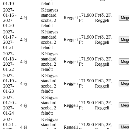
01-19
felnőtt
2027-
Kétágyas
01-16 -
standard
171.900
Ft/fő, 2F,
4 éj
Reggeli
Meg
2027-
szoba, 2
Ft
Reggeli
01-20
felnőtt
2027-
Kétágyas
01-17 -
standard
171.900
Ft/fő, 2F,
4 éj
Reggeli
Meg
2027-
szoba, 2
Ft
Reggeli
01-21
felnőtt
2027-
Kétágyas
01-18 -
standard
171.900
Ft/fő, 2F,
4 éj
Reggeli
Meg
2027-
szoba, 2
Ft
Reggeli
01-22
felnőtt
2027-
Kétágyas
01-19 -
standard
171.900
Ft/fő, 2F,
4 éj
Reggeli
Meg
2027-
szoba, 2
Ft
Reggeli
01-23
felnőtt
2027-
Kétágyas
01-20 -
standard
171.900
Ft/fő, 2F,
4 éj
Reggeli
Meg
2027-
szoba, 2
Ft
Reggeli
01-24
felnőtt
2027-
Kétágyas
01-21 -
standard
171.900
Ft/fő, 2F,
4 éj
Reggeli
Meg