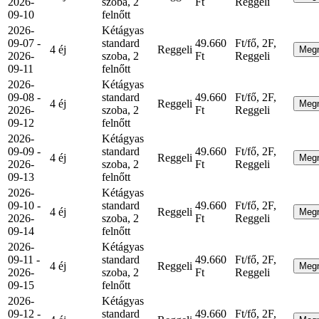
2026-
szoba, 2
Ft
Reggeli
09-10
felnőtt
2026-
Kétágyas
09-07 -
standard
49.660
Ft/fő, 2F,
4 éj
Reggeli
Meg
2026-
szoba, 2
Ft
Reggeli
09-11
felnőtt
2026-
Kétágyas
09-08 -
standard
49.660
Ft/fő, 2F,
4 éj
Reggeli
Meg
2026-
szoba, 2
Ft
Reggeli
09-12
felnőtt
2026-
Kétágyas
09-09 -
standard
49.660
Ft/fő, 2F,
4 éj
Reggeli
Meg
2026-
szoba, 2
Ft
Reggeli
09-13
felnőtt
2026-
Kétágyas
09-10 -
standard
49.660
Ft/fő, 2F,
4 éj
Reggeli
Meg
2026-
szoba, 2
Ft
Reggeli
09-14
felnőtt
2026-
Kétágyas
09-11 -
standard
49.660
Ft/fő, 2F,
4 éj
Reggeli
Meg
2026-
szoba, 2
Ft
Reggeli
09-15
felnőtt
2026-
Kétágyas
09-12 -
standard
49.660
Ft/fő, 2F,