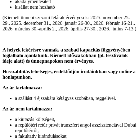
akadálymentesített
kisállat nem hozható
(Kiemelt ünnepi szezoni felárak érvényesek: 2025. november 25-
29., 2025. december 31., 2026. január 26-30., 2026. február 16-21.,
2026. március 30.-április 2., 2026. április 27-30., 2026. június 7-13.)
A helyek lekérésre vannak, a szabad kapacitás függvényében
foglalható ajánlatunk. Kiemelt időszakokban (pl. fesztiválok
ideje alatt) és ünnepnapokon nem érvényes.
Hosszabbítás lehetséges, érdeklődjön irodáinkban vagy online a
honlapunkon.
Az ár tartalmazza:
a szállást 4 éjszakára kétágyas szobában, reggelivel.
Az ár nem tartalmazza:
a kiutazás költségeit,
a repülőtéri retúr privát transzfert angol asszisztenciával Dubai
repülőtérről,
a fakultatív kirándulásokat,