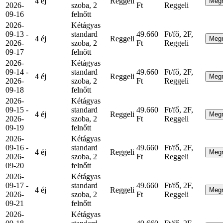
4 éj
Reggeli
Meg
2026-
szoba, 2
Ft
Reggeli
09-16
felnőtt
2026-
Kétágyas
09-13 -
standard
49.660
Ft/fő, 2F,
4 éj
Reggeli
Meg
2026-
szoba, 2
Ft
Reggeli
09-17
felnőtt
2026-
Kétágyas
09-14 -
standard
49.660
Ft/fő, 2F,
4 éj
Reggeli
Meg
2026-
szoba, 2
Ft
Reggeli
09-18
felnőtt
2026-
Kétágyas
09-15 -
standard
49.660
Ft/fő, 2F,
4 éj
Reggeli
Meg
2026-
szoba, 2
Ft
Reggeli
09-19
felnőtt
2026-
Kétágyas
09-16 -
standard
49.660
Ft/fő, 2F,
4 éj
Reggeli
Meg
2026-
szoba, 2
Ft
Reggeli
09-20
felnőtt
2026-
Kétágyas
09-17 -
standard
49.660
Ft/fő, 2F,
4 éj
Reggeli
Meg
2026-
szoba, 2
Ft
Reggeli
09-21
felnőtt
2026-
Kétágyas