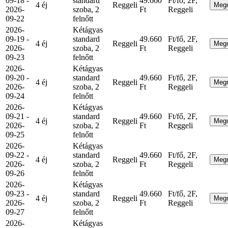
09-18 -
standard
49.660
Ft/fő, 2F,
4 éj
Reggeli
Meg
2026-
szoba, 2
Ft
Reggeli
09-22
felnőtt
2026-
Kétágyas
09-19 -
standard
49.660
Ft/fő, 2F,
4 éj
Reggeli
Meg
2026-
szoba, 2
Ft
Reggeli
09-23
felnőtt
2026-
Kétágyas
09-20 -
standard
49.660
Ft/fő, 2F,
4 éj
Reggeli
Meg
2026-
szoba, 2
Ft
Reggeli
09-24
felnőtt
2026-
Kétágyas
09-21 -
standard
49.660
Ft/fő, 2F,
4 éj
Reggeli
Meg
2026-
szoba, 2
Ft
Reggeli
09-25
felnőtt
2026-
Kétágyas
09-22 -
standard
49.660
Ft/fő, 2F,
4 éj
Reggeli
Meg
2026-
szoba, 2
Ft
Reggeli
09-26
felnőtt
2026-
Kétágyas
09-23 -
standard
49.660
Ft/fő, 2F,
4 éj
Reggeli
Meg
2026-
szoba, 2
Ft
Reggeli
09-27
felnőtt
2026-
Kétágyas