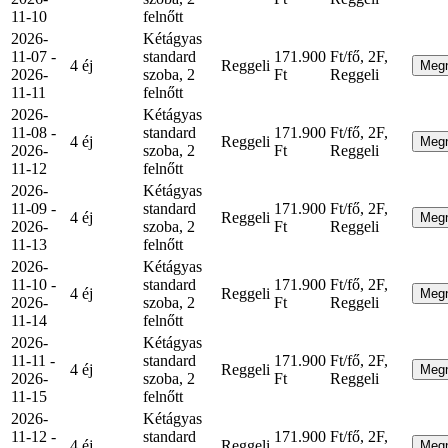
11-10
felnőtt
2026-
Kétágyas
11-07 -
standard
171.900
Ft/fő, 2F,
4 éj
Reggeli
Meg
2026-
szoba, 2
Ft
Reggeli
11-11
felnőtt
2026-
Kétágyas
11-08 -
standard
171.900
Ft/fő, 2F,
4 éj
Reggeli
Meg
2026-
szoba, 2
Ft
Reggeli
11-12
felnőtt
2026-
Kétágyas
11-09 -
standard
171.900
Ft/fő, 2F,
4 éj
Reggeli
Meg
2026-
szoba, 2
Ft
Reggeli
11-13
felnőtt
2026-
Kétágyas
11-10 -
standard
171.900
Ft/fő, 2F,
4 éj
Reggeli
Meg
2026-
szoba, 2
Ft
Reggeli
11-14
felnőtt
2026-
Kétágyas
11-11 -
standard
171.900
Ft/fő, 2F,
4 éj
Reggeli
Meg
2026-
szoba, 2
Ft
Reggeli
11-15
felnőtt
2026-
Kétágyas
11-12 -
standard
171.900
Ft/fő, 2F,
4 éj
Reggeli
Meg