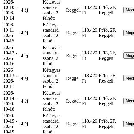
2026-
Kétágyas
10-10 -
standard
118.420
Ft/fő, 2F,
4 éj
Reggeli
Meg
2026-
szoba, 2
Ft
Reggeli
10-14
felnőtt
2026-
Kétágyas
10-11 -
standard
118.420
Ft/fő, 2F,
4 éj
Reggeli
Meg
2026-
szoba, 2
Ft
Reggeli
10-15
felnőtt
2026-
Kétágyas
10-12 -
standard
118.420
Ft/fő, 2F,
4 éj
Reggeli
Meg
2026-
szoba, 2
Ft
Reggeli
10-16
felnőtt
2026-
Kétágyas
10-13 -
standard
118.420
Ft/fő, 2F,
4 éj
Reggeli
Meg
2026-
szoba, 2
Ft
Reggeli
10-17
felnőtt
2026-
Kétágyas
10-14 -
standard
118.420
Ft/fő, 2F,
4 éj
Reggeli
Meg
2026-
szoba, 2
Ft
Reggeli
10-18
felnőtt
2026-
Kétágyas
10-15 -
standard
118.420
Ft/fő, 2F,
4 éj
Reggeli
Meg
2026-
szoba, 2
Ft
Reggeli
10-19
felnőtt