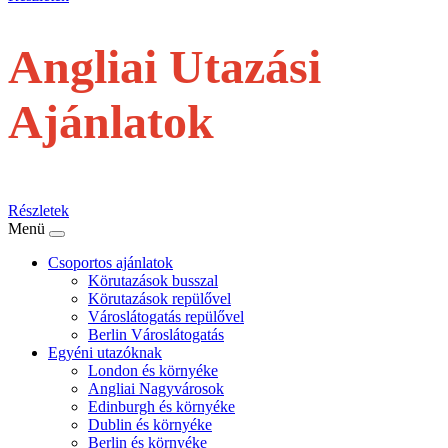
Angliai Utazási
Ajánlatok
repülővel
Részletek
Menü
Csoportos ajánlatok
Körutazások busszal
Körutazások repülővel
Városlátogatás repülővel
Berlin Városlátogatás
Egyéni utazóknak
London és környéke
Angliai Nagyvárosok
Edinburgh és környéke
Dublin és környéke
Berlin és környéke