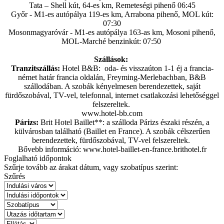
Tata – Shell kút, 64-es km, Remeteségi pihenő 06:45
Győr - M1-es autópálya 119-es km, Arrabona pihenő, MOL kút:
07:30
Mosonmagyaróvár - M1-es autópálya 163-as km, Mosoni pihenő,
MOL-Marché benzinkút: 07:50
Szállások:
Tranzitszállás:
Hotel B&B: oda- és visszaúton 1-1 éj a francia-
német határ francia oldalán, Freyming-Merlebachban, B&B
szállodában. A szobák kényelmesen berendezettek, saját
fürdőszobával, TV-vel, telefonnal, internet csatlakozási lehetőséggel
felszereltek.
www.hotel-bb.com
Párizs:
Brit Hotel Baillet**: a szálloda Párizs északi részén, a
külvárosban található (Baillet en France). A szobák célszerűen
berendezettek, fürdőszobával, TV-vel felszereltek.
Bővebb információ: www.hotel-baillet-en-france.brithotel.fr
Foglalható időpontok
Szűrje tovább az árakat dátum, vagy szobatípus szerint:
Szűrés