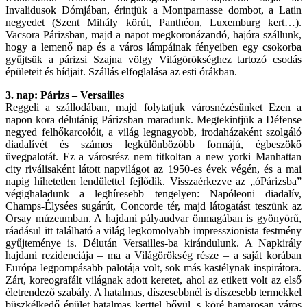
Invalidusok Dómjában, érintjük a Montparnasse dombot, a Latin
negyedet (Szent Mihály körút, Panthéon, Luxemburg kert…).
Vacsora Párizsban, majd a napot megkoronázandó, hajóra szállunk,
hogy a lemenő nap és a város lámpáinak fényeiben egy csokorba
gyűjtsük a párizsi Szajna völgy Világörökséghez tartozó csodás
épületeit és hídjait. Szállás elfoglalása az esti órákban.
3. nap: Párizs – Versailles
Reggeli a szállodában, majd folytatjuk városnézésünket Ezen a
napon kora délutánig Párizsban maradunk. Megtekintjük a Défense
negyed felhőkarcolóit, a világ legnagyobb, irodaházaként szolgáló
diadalívét és számos legkülönbözőbb formájú, égbeszökő
üvegpalotát. Ez a városrész nem titkoltan a new yorki Manhattan
city riválisaként látott napvilágot az 1950-es évek végén, és a mai
napig hihetetlen lendülettel fejlődik. Visszaérkezve az „óPárizsba”
végighaladunk a leghíresebb tengelyen: Napóleoni diadalív,
Champs-Élysées sugárút, Concorde tér, majd látogatást teszünk az
Orsay múzeumban. A hajdani pályaudvar önmagában is gyönyörű,
ráadásul itt található a világ legkomolyabb impresszionista festmény
gyűjteménye is. Délután Versailles-ba kirándulunk. A Napkirály
hajdani rezidenciája – ma a Világörökség része – a saját korában
Európa legpompásabb palotája volt, sok más kastélynak inspirátora.
Zárt, koreografált világnak adott keretet, ahol az etikett volt az első
életrendező szabály. A hatalmas, díszesebbnél is díszesebb termekkel
büszkélkedő épület hatalmas kerttel bővül, s köré hamarosan város