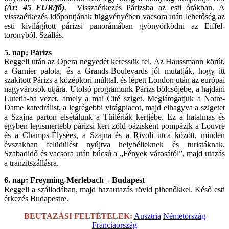
(Ár: 45 EUR/fő)
. Visszaérkezés Párizsba az esti órákban. A
visszaérkezés időpontjának függvényében vacsora után lehetőség az
esti kivilágított párizsi panorámában gyönyörködni az Eiffel-
toronyból. Szállás.
5. nap: Párizs
Reggeli után az Opera negyedét keressük fel. Az Haussmann körút,
a Garnier palota, és a Grands-Boulevards jól mutatják, hogy itt
szakított Párizs a középkori múlttal, és lépett London után az európai
nagyvárosok útjára. Utolsó programunk Párizs bölcsőjébe, a hajdani
Lutetia-ba vezet, amely a mai Cité sziget. Meglátogatjuk a Notre-
Dame katedrálist, a legrégebbi virágpiacot, majd elhagyva a szigetet
a Szajna parton elsétálunk a Tüilériák kertjébe. Ez a hatalmas és
egyben legismertebb párizsi kert zöld oázisként pompázik a Louvre
és a Champs-Élysées, a Szajna és a Rivoli utca között, minden
évszakban felüdülést nyújtva helybélieknek és turistáknak.
Szabadidő és vacsora után búcsú a „Fények városától”, majd utazás
a tranzitszállásra.
6. nap: Freyming-Merlebach – Budapest
Reggeli a szállodában, majd hazautazás rövid pihenőkkel. Késő esti
érkezés Budapestre.
BEUTAZÁSI FELTÉTELEK:
Ausztria
Németország
Franciaország