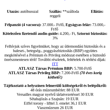
Utazás:
autóbusszal
Szállás:
**szálloda
Ellátás:
reggeli
Félpanzió (4 vacsora):
37.000.- Ft/fő,
Egyágyas felár:
73.000,-
Ft/fő
Kötelezően fizetendő audio-guide:
4.200,- Ft,
Sztornó biztosítás:
3%
Felhívjuk szíves figyelmüket, hogy az útlemondási biztosítás és a
baleset-, betegség-, poggyászbiztosítás (BBP) együttes
megkötésével a Prémium és Privileg módozat esetében a biztosító
önrészmentesen térít! További részletek, feltételek és térítési díjak:
ITT
ATLASZ Társas Prémium BBP:
5.700-Ft/fő
ATLASZ Társas Privileg BBP:
7.200-Ft/fő
(70 éves korig
köthető!)
Tájékoztató a helyszínen felmerülő költségekről és belépőkről:
48 órás múzeumbérlet: 88 EUR
Versailles magyar nyelvű tárlatvezetéssel 30 EUR
Sétahajózás a Szajnán: 19 EUR
Eiffel torony - lifttel 3. emelet 36,1 EUR
Viaszmúzeum 26 EUR