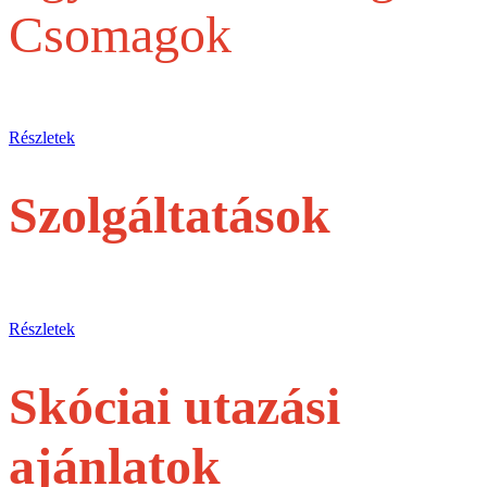
Csomagok
Egy belépőjegytől a Teljes szervezésig
Részletek
Szolgáltatások
jegyek és túrák egyéni utasoknak
Részletek
Skóciai utazási
ajánlatok