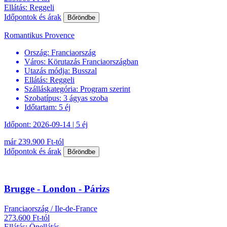
Ellátás: Reggeli
Időpontok és árak
Bőröndbe
Romantikus Provence
Ország:
Franciaország
Város:
Körutazás Franciaországban
Utazás módja:
Busszal
Ellátás:
Reggeli
Szálláskategória:
Program szerint
Szobatípus:
3 ágyas szoba
Időtartam:
5 éj
Időpont: 2026-09-14 | 5 éj
már 239.900 Ft-tól
Időpontok és árak
Bőröndbe
Brugge - London - Párizs
Franciaország / Ile-de-France
273.600 Ft-tól
Ellátás: Önellátás