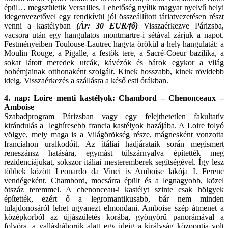
épül… megszületik Versailles. Lehetőség nyílik magyar nyelvű helyi
idegenvezetővel egy rendkívül jól összeállított tárlatvezetésen részt
venni a kastélyban
(Ár: 30 EUR/fő)
Visszaérkezve Párizsba,
vacsora után egy hangulatos montmartre-i sétával zárjuk a napot.
Festményeiben Toulouse-Lautrec hagyta örökül a hely hangulatát: a
Moulin Rouge, a Pigalle, a festők tere, a Sacré-Coeur bazilika, a
sokat látott meredek utcák, kávézók és bárok egykor a világ
bohémjainak otthonaként szolgált. Kinek hosszabb, kinek rövidebb
ideig. Visszaérkezés a szállásra a késő esti órákban.
4. nap: Loire menti kastélyok: Chambord – Chenonceaux –
Amboise
Szabadprogram Párizsban vagy egy felejthetetlen fakultatív
kirándulás a leghíresebb francia kastélyok hazájába. A Loire folyó
völgye, mely maga is a Világörökség része, mágnesként vonzotta
franciahon uralkodóit. Az itáliai hadjárataik során megismert
reneszánsz hatására, egymást túlszárnyalva építették meg
rezidenciájukat, sokszor itáliai mesteremberek segítségével. Így lesz
többek között Leonardo da Vinci is Amboise lakója I. Ferenc
vendégeként. Chambord, mocsárra épült és a legnagyobb, közel
ötszáz teremmel. A chenonceau-i kastélyt szinte csak hölgyek
építették, ezért ő a legromantikusabb, bár nem minden
tulajdonosáról lehet ugyanezt elmondani. Amboise szép átmenet a
középkorból az újjászületés korába, gyönyörű panorámával a
folyóra, a vallásháborúk alatt egy ideig a királyság központja volt