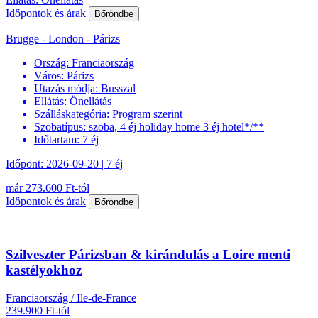
Időpontok és árak
Bőröndbe
Brugge - London - Párizs
Ország:
Franciaország
Város:
Párizs
Utazás módja:
Busszal
Ellátás:
Önellátás
Szálláskategória:
Program szerint
Szobatípus:
szoba, 4 éj holiday home 3 éj hotel*/**
Időtartam:
7 éj
Időpont: 2026-09-20 | 7 éj
már 273.600 Ft-tól
Időpontok és árak
Bőröndbe
Szilveszter Párizsban & kirándulás a Loire menti
kastélyokhoz
Franciaország / Ile-de-France
239.900 Ft-tól