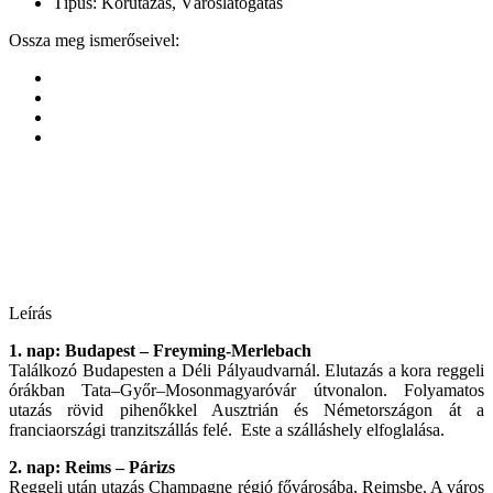
Típus:
Körutazás, Városlátogatás
Ossza meg ismerőseivel:
Leírás
1. nap: Budapest – Freyming-Merlebach
Találkozó Budapesten a Déli Pályaudvarnál. Elutazás a kora reggeli
órákban Tata–Győr–Mosonmagyaróvár útvonalon. Folyamatos
utazás rövid pihenőkkel Ausztrián és Németországon át a
franciaországi tranzitszállás felé. Este a szálláshely elfoglalása.
2. nap: Reims – Párizs
Reggeli után utazás Champagne régió fővárosába, Reimsbe. A város