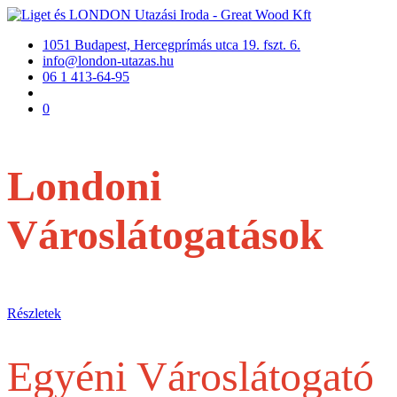
1051 Budapest, Hercegprímás utca 19. fszt. 6.
info@london-utazas.hu
06 1 413-64-95
0
Londoni
Városlátogatások
repülővel
Részletek
Egyéni Városlátogató