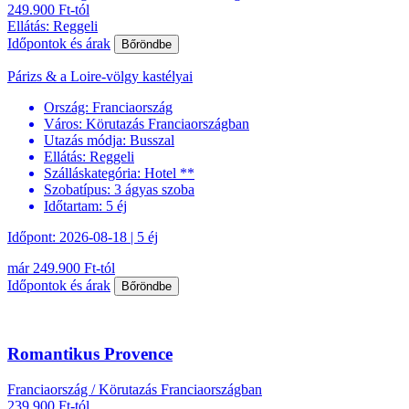
249.900 Ft-tól
Ellátás: Reggeli
Időpontok és árak
Bőröndbe
Párizs & a Loire-völgy kastélyai
Ország:
Franciaország
Város:
Körutazás Franciaországban
Utazás módja:
Busszal
Ellátás:
Reggeli
Szálláskategória:
Hotel **
Szobatípus:
3 ágyas szoba
Időtartam:
5 éj
Időpont: 2026-08-18 | 5 éj
már 249.900 Ft-tól
Időpontok és árak
Bőröndbe
Romantikus Provence
Franciaország / Körutazás Franciaországban
239.900 Ft-tól