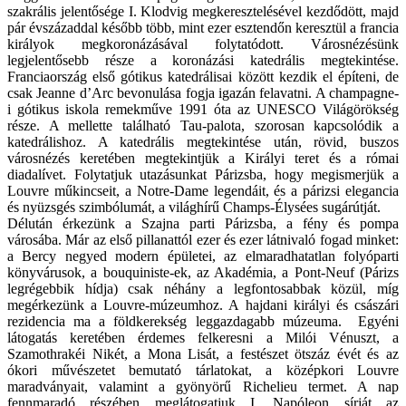
szakrális jelentősége I. Klodvig megkeresztelésével kezdődött, majd
pár évszázaddal később több, mint ezer esztendőn keresztül a francia
királyok megkoronázásával folytatódott. Városnézésünk
legjelentősebb része a koronázási katedrális megtekintése.
Franciaország első gótikus katedrálisai között kezdik el építeni, de
csak Jeanne d’Arc bevonulása fogja igazán felavatni. A champagne-
i gótikus iskola remekműve 1991 óta az UNESCO Világörökség
része. A mellette található Tau-palota, szorosan kapcsolódik a
katedrálishoz. A katedrális megtekintése után, rövid, buszos
városnézés keretében megtekintjük a Királyi teret és a római
diadalívet. Folytatjuk utazásunkat Párizsba, hogy megismerjük a
Louvre műkincseit, a Notre-Dame legendáit, és a párizsi elegancia
és nyüzsgés szimbólumát, a világhírű Champs-Élysées sugárútját.
Délután érkezünk a Szajna parti Párizsba, a fény és pompa
városába. Már az első pillanattól ezer és ezer látnivaló fogad minket:
a Bercy negyed modern épületei, az elmaradhatatlan folyóparti
könyvárusok, a bouquiniste-ek, az Akadémia, a Pont-Neuf (Párizs
legrégebbik hídja) csak néhány a legfontosabbak közül, míg
megérkezünk a Louvre-múzeumhoz. A hajdani királyi és császári
rezidencia ma a földkerekség leggazdagabb múzeuma. Egyéni
látogatás keretében érdemes felkeresni a Milói Vénuszt, a
Szamothrakéi Nikét, a Mona Lisát, a festészet ötszáz évét és az
ókori művészetet bemutató tárlatokat, a középkori Louvre
maradványait, valamint a gyönyörű Richelieu termet. A nap
fennmaradó részében meglátogatjuk I. Napóleon sírját az