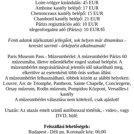
Loire-völgye kirándulás: 45 EUR
Amboise kastély belépő: 17 EUR
Chenonceaux kastély belépő: 15 EUR
Chambord kastély belépő: 21 EUR
Párizs regisztrációs adó: 10 EUR
idegenforgalmi adó (Párizs): 10 EUR/fő
Fenti adatok tájékoztató jellegűek, sok helyen már dinamikus -
kereslet szerinti - árképzést alkalmaznak!
Paris Museum Pass - Múzeumbérlet: A múzeumbérlet Párizs 60
múzeumába, illetve műemlékébe enged szabad belépést. A
múzeumbérlet megvásárlásával jelentős idő takarítható meg,
elkerülve az esetenkénti több órás sorban állást.
A múzeumbérlet felhasználható, többek között az alábbi helyeken:
Louvre, Arc de Triomphe, Pantheon, Sainte Chapelle, Conciergerie,
Orsay múzeum, Rodin múzeum, Pompidou Központ, Versailles-i
kastély
A múzeumbérlet választása nem kötelező, csak ajánlott!
Utazás: Az utazás emelt szintű autóbusszal történik, - video-, vagy
DVD, büfé.
Felszállási lehetőségek:
Budapest - Déli pu. Koronaőr köz: 06:00