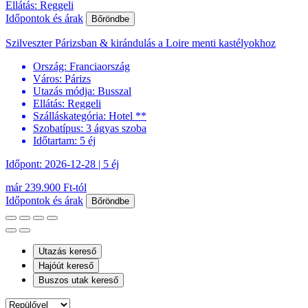
Ellátás: Reggeli
Időpontok és árak
Bőröndbe
Szilveszter Párizsban & kirándulás a Loire menti kastélyokhoz
Ország:
Franciaország
Város:
Párizs
Utazás módja:
Busszal
Ellátás:
Reggeli
Szálláskategória:
Hotel **
Szobatípus:
3 ágyas szoba
Időtartam:
5 éj
Időpont: 2026-12-28 | 5 éj
már 239.900 Ft-tól
Időpontok és árak
Bőröndbe
Utazás kereső
Hajóút kereső
Buszos utak kereső