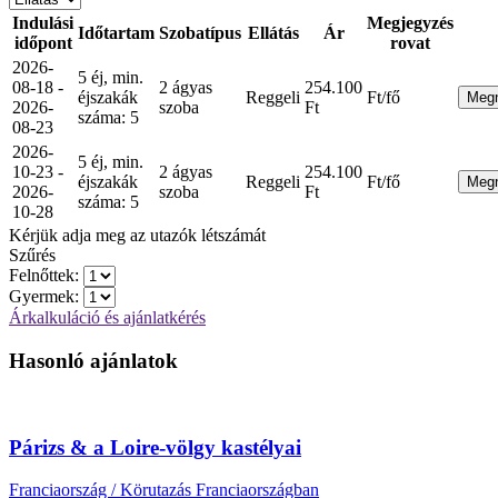
Indulási
Megjegyzés
Időtartam
Szobatípus
Ellátás
Ár
időpont
rovat
2026-
5 éj, min.
08-18 -
2 ágyas
254.100
éjszakák
Reggeli
Ft/fő
Meg
2026-
szoba
Ft
száma: 5
08-23
2026-
5 éj, min.
10-23 -
2 ágyas
254.100
éjszakák
Reggeli
Ft/fő
Meg
2026-
szoba
Ft
száma: 5
10-28
Kérjük adja meg az utazók létszámát
Szűrés
Felnőttek:
Gyermek:
Árkalkuláció és ajánlatkérés
Hasonló ajánlatok
Párizs & a Loire-völgy kastélyai
Franciaország / Körutazás Franciaországban