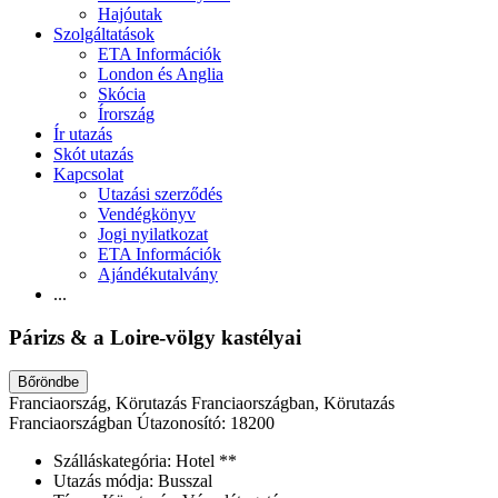
Hajóutak
Szolgáltatások
ETA Információk
London és Anglia
Skócia
Írország
Ír utazás
Skót utazás
Kapcsolat
Utazási szerződés
Vendégkönyv
Jogi nyilatkozat
ETA Információk
Ajándékutalvány
...
Párizs & a Loire-völgy kastélyai
Bőröndbe
Franciaország, Körutazás Franciaországban, Körutazás
Franciaországban
Útazonosító: 18200
Szálláskategória:
Hotel **
Utazás módja:
Busszal