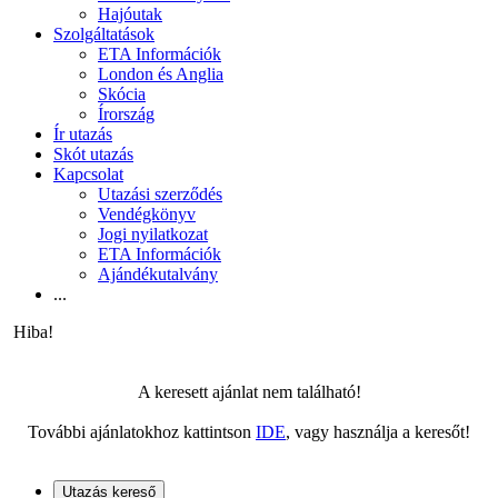
Hajóutak
Szolgáltatások
ETA Információk
London és Anglia
Skócia
Írország
Ír utazás
Skót utazás
Kapcsolat
Utazási szerződés
Vendégkönyv
Jogi nyilatkozat
ETA Információk
Ajándékutalvány
...
Hiba!
A keresett ajánlat nem található!
További ajánlatokhoz kattintson
IDE
, vagy használja a keresőt!
Utazás kereső