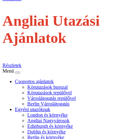
Angliai Utazási
Ajánlatok
repülővel
Részletek
Menü
Csoportos ajánlatok
Körutazások busszal
Körutazások repülővel
Városlátogatás repülővel
Berlin Városlátogatás
Egyéni utazóknak
London és környéke
Angliai Nagyvárosok
Edinburgh és környéke
Dublin és környéke
Berlin és környéke