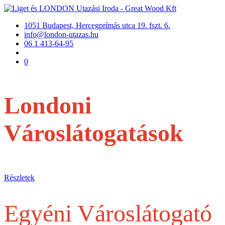
1051 Budapest, Hercegprímás utca 19. fszt. 6.
info@london-utazas.hu
06 1 413-64-95
0
Londoni
Városlátogatások
repülővel
Részletek
Egyéni Városlátogató