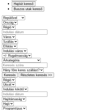
Hajóút kereső
Buszos utak kereső
Keresés
Részletes keresés >>