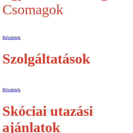
Csomagok
Egy belépőjegytől a Teljes szervezésig
Részletek
Szolgáltatások
jegyek és túrák egyéni utasoknak
Részletek
Skóciai utazási
ajánlatok