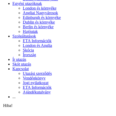
Egyéni utazóknak
London és környéke
Angliai Nagyvárosok
Edinburgh és környéke
Dublin és környéke
Berlin és környéke
Hajóutak
Szolgáltatások
ETA Információk
London és Anglia
Skócia
Írország
Ír utazás
Skót utazás
Kapcsolat
Utazási szerződés
Vendégkönyv
Jogi nyilatkozat
ETA Információk
Ajándékutalvány
...
Hiba!