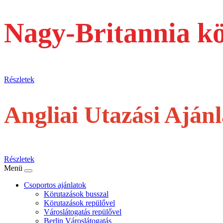
Nagy-Britannia k
busszal
Részletek
Angliai Utazási Aján
repülővel
Részletek
Menü
Csoportos ajánlatok
Körutazások busszal
Körutazások repülővel
Városlátogatás repülővel
Berlin Városlátogatás