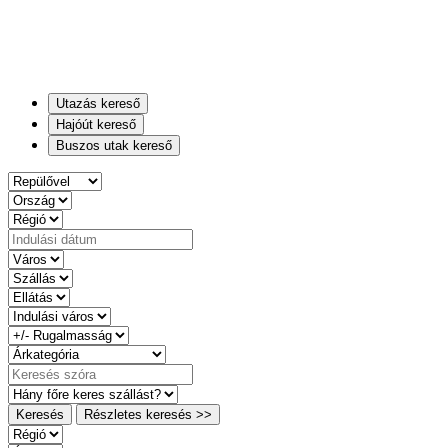
Utazás kereső
Hajóút kereső
Buszos utak kereső
Keresés
Részletes keresés >>