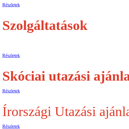
Részletek
Szolgáltatások
jegyek és túrák egyéni utasoknak
Részletek
Skóciai utazási ajánl
Részletek
Írországi Utazási ajánl
Részletek