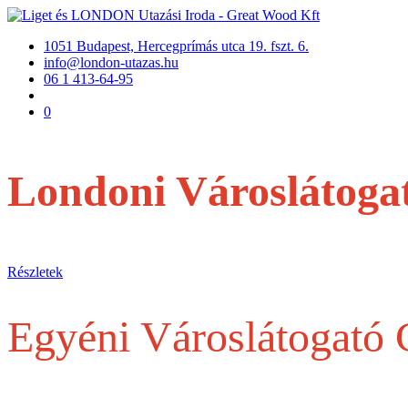
1051 Budapest, Hercegprímás utca 19. fszt. 6.
info@london-utazas.hu
06 1 413-64-95
0
Londoni Városlátoga
repülővel
Részletek
Egyéni Városlátogató
Egy belépőjegytől a Teljes szervezésig