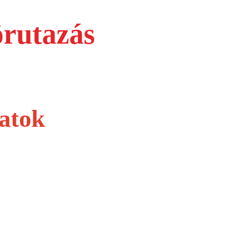
örutazás
latok