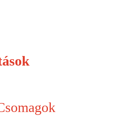
tások
 Csomagok