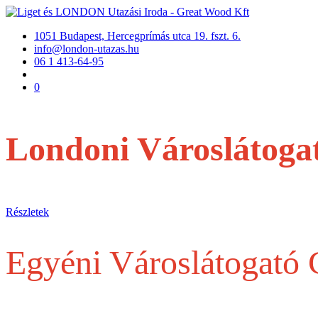
1051 Budapest, Hercegprímás utca 19. fszt. 6.
info@london-utazas.hu
06 1 413-64-95
0
Londoni Városlátoga
repülővel
Részletek
Egyéni Városlátogató
Egy belépőjegytől a Teljes szervezésig