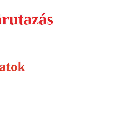
örutazás
latok