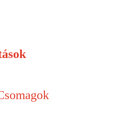
tások
 Csomagok