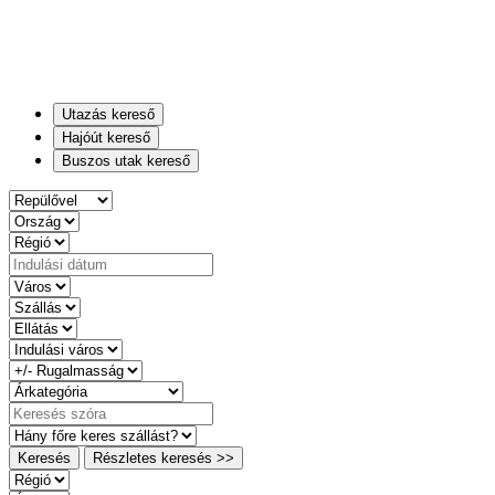
Utazás kereső
Hajóút kereső
Buszos utak kereső
Keresés
Részletes keresés >>