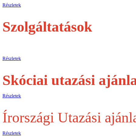
Részletek
Szolgáltatások
jegyek és túrák egyéni utasoknak
Részletek
Skóciai utazási ajánl
Részletek
Írországi Utazási ajánl
Részletek