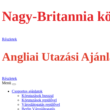
Nagy-Britannia k
busszal
Részletek
Angliai Utazási Aján
repülővel
Részletek
Menü
Csoportos ajánlatok
Körutazások busszal
Körutazások repülővel
Városlátogatás repülővel
Berlin Városlátogatás