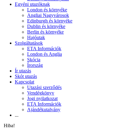
Egyéni utazóknak
London és környéke
Angliai Nagyvárosok
Edinburgh és környéke
Dublin és környéke
Berlin és környéke
Hajóutak
Szolgáltatások
ETA Információk
London és Anglia
Skócia
Írország
Ír utazás
Skót utazás
Kapcsolat
Utazási szerződés
Vendégkönyv
Jogi nyilatkozat
ETA Információk
Ajándékutalvány
...
Hiba!