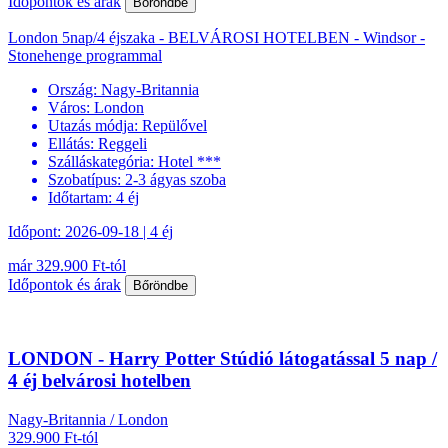
Időpontok és árak
Bőröndbe
London 5nap/4 éjszaka - BELVÁROSI HOTELBEN - Windsor -
Stonehenge programmal
Ország:
Nagy-Britannia
Város:
London
Utazás módja:
Repülővel
Ellátás:
Reggeli
Szálláskategória:
Hotel ***
Szobatípus:
2-3 ágyas szoba
Időtartam:
4 éj
Időpont: 2026-09-18 | 4 éj
már 329.900 Ft-tól
Időpontok és árak
Bőröndbe
LONDON - Harry Potter Stúdió látogatással 5 nap /
4 éj belvárosi hotelben
Nagy-Britannia / London
329.900 Ft-tól