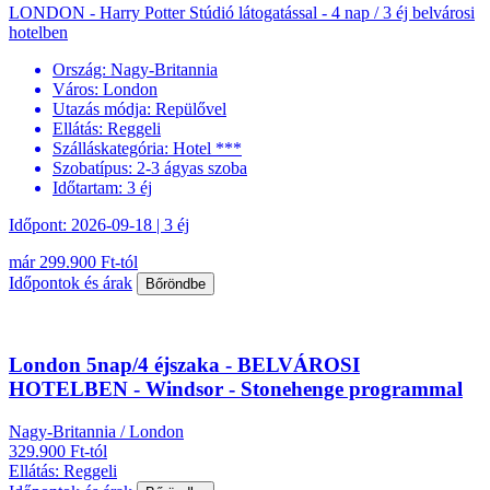
LONDON - Harry Potter Stúdió látogatással - 4 nap / 3 éj belvárosi
hotelben
Ország:
Nagy-Britannia
Város:
London
Utazás módja:
Repülővel
Ellátás:
Reggeli
Szálláskategória:
Hotel ***
Szobatípus:
2-3 ágyas szoba
Időtartam:
3 éj
Időpont: 2026-09-18 | 3 éj
már 299.900 Ft-tól
Időpontok és árak
Bőröndbe
London 5nap/4 éjszaka - BELVÁROSI
HOTELBEN - Windsor - Stonehenge programmal
Nagy-Britannia / London
329.900 Ft-tól
Ellátás: Reggeli