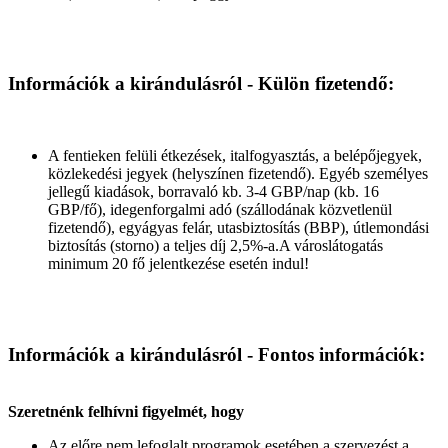
Információk a kirándulásról - Külön fizetendő:
A fentieken felüli étkezések, italfogyasztás, a belépőjegyek,
közlekedési jegyek (helyszínen fizetendő). Egyéb személyes
jellegű kiadások, borravaló kb. 3-4 GBP/nap (kb. 16
GBP/fő), idegenforgalmi adó (szállodának közvetlenül
fizetendő), egyágyas felár, utasbiztosítás (BBP), útlemondási
biztosítás (storno) a teljes díj 2,5%-a.A városlátogatás
minimum 20 fő jelentkezése esetén indul!
Információk a kirándulásról - Fontos információk:
Szeretnénk felhívni figyelmét, hogy
Az előre nem lefoglalt programok esetében a szervezést a