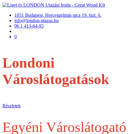
1051 Budapest, Hercegprímás utca 19. fszt. 6.
info@london-utazas.hu
06 1 413-64-95
0
Londoni
Városlátogatások
repülővel
Részletek
Egyéni Városlátogató