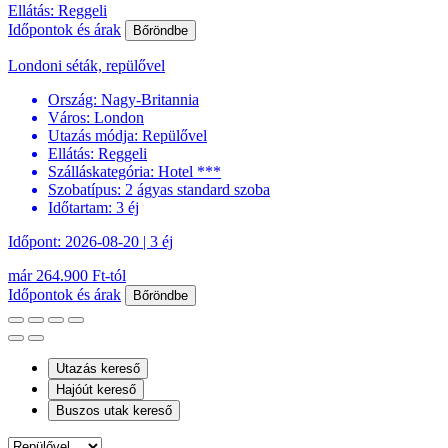
Ellátás: Reggeli
Időpontok és árak
Bőröndbe
Londoni séták, repülővel
Ország:
Nagy-Britannia
Város:
London
Utazás módja:
Repülővel
Ellátás:
Reggeli
Szálláskategória:
Hotel ***
Szobatípus:
2 ágyas standard szoba
Időtartam:
3 éj
Időpont: 2026-08-20 | 3 éj
már 264.900 Ft-tól
Időpontok és árak
Bőröndbe
Utazás kereső
Hajóút kereső
Buszos utak kereső