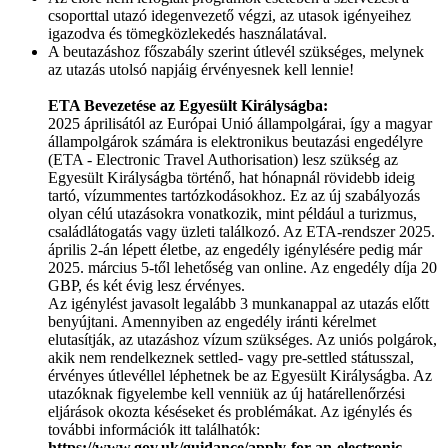
csoporttal utazó idegenvezető végzi, az utasok igényeihez
igazodva és tömegközlekedés használatával.
A beutazáshoz főszabály szerint útlevél szükséges, melynek
az utazás utolsó napjáig érvényesnek kell lennie!
ETA Bevezetése az Egyesült Királyságba:
2025 áprilisától az Európai Unió állampolgárai, így a magyar
állampolgárok számára is elektronikus beutazási engedélyre
(ETA - Electronic Travel Authorisation) lesz szükség az
Egyesült Királyságba történő, hat hónapnál rövidebb ideig
tartó, vízummentes tartózkodásokhoz. Ez az új szabályozás
olyan célú utazásokra vonatkozik, mint például a turizmus,
családlátogatás vagy üzleti találkozó. Az ETA-rendszer 2025.
április 2-án lépett életbe, az engedély igénylésére pedig már
2025. március 5-től lehetőség van online. Az engedély díja 20
GBP, és két évig lesz érvényes.
Az igénylést javasolt legalább 3 munkanappal az utazás előtt
benyújtani. Amennyiben az engedély iránti kérelmet
elutasítják, az utazáshoz vízum szükséges. Az uniós polgárok,
akik nem rendelkeznek settled- vagy pre-settled státusszal,
érvényes útlevéllel léphetnek be az Egyesült Királyságba. Az
utazóknak figyelembe kell venniük az új határellenőrzési
eljárások okozta késéseket és problémákat. Az igénylés és
további információk itt találhatók:
https://www.gov.uk/guidance/apply-for-an-electronic-