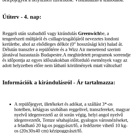
Útiterv - 4. nap:
Reggeli után szabadidő vagy kirándulás
Greenwich
be, a
tengerészeti múltjáról és csillagvizsgálójáról nevezetes londoni
kerületbe, ahol az elsődleges délkör (0° hosszúsági kör) halad át.
Délután transzfer a repülőtérre és a Wizz Air menetrend szerinti
járatával hazautazás Budapestre.A meghirdetett programok sorrendje
és időpontja az egyes időszakokban előforduló események vagy az
adott helyzetben előre nem látható körülmények miatt változhat!
Információk a kirándulásról - Ár tartalmazza:
A repülőjegyet, illetékeket és adókat, a szállást 3*-os
hotelben, kétágyas szobában reggelivel, transzfereket, magyar
nyelvű idegenvezető az út során végig, helyi angol nyelvű
idegenvezetőt, Temze sétahajózást, gyalogos városnézéseket,
a feladható 20 kg-os poggyászt/fő, a fedélzetre vihető 10 kg-
os (20x30x40 cm) kézipoggyászt/fő.