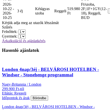
2026-
Ft/szoba,
10-22 -
Kétágyas
519.980
2F;1F+1GY(12-
3 éj
Reggeli
2026-
szoba
Ft
18), Reggeli,
10-25
BUD
Kérjük adja meg az utazók létszámát
Szűrés
Felnőttek:
Gyermek:
Árkalkuláció és ajánlatkérés
Hasonló ajánlatok
London 4nap/3éj - BELVÁROSI HOTELBEN -
Windsor - Stonehenge programmal
Nagy-Britannia / London
299.900 Ft-tól
Ellátás: Reggeli
Időpontok és árak
Bőröndbe
London 4nap/3éj - BELVÁROSI HOTELBEN - Windsor -