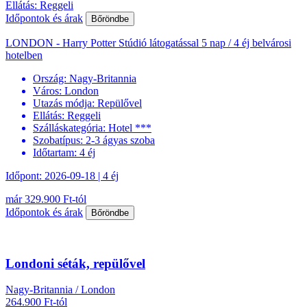
Ellátás: Reggeli
Időpontok és árak
Bőröndbe
LONDON - Harry Potter Stúdió látogatással 5 nap / 4 éj belvárosi
hotelben
Ország:
Nagy-Britannia
Város:
London
Utazás módja:
Repülővel
Ellátás:
Reggeli
Szálláskategória:
Hotel ***
Szobatípus:
2-3 ágyas szoba
Időtartam:
4 éj
Időpont: 2026-09-18 | 4 éj
már 329.900 Ft-tól
Időpontok és árak
Bőröndbe
Londoni séták, repülővel
Nagy-Britannia / London
264.900 Ft-tól