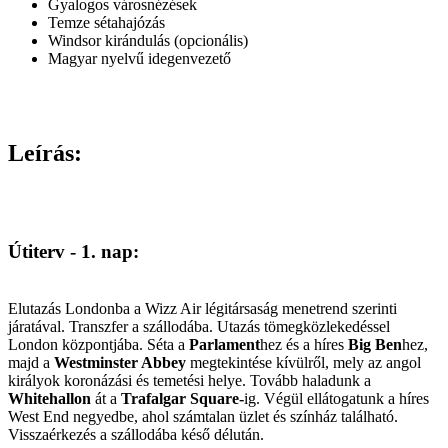
Gyalogos városnézések
Temze sétahajózás
Windsor kirándulás (opcionális)
Magyar nyelvű idegenvezető
Leírás:
Útiterv - 1. nap:
Elutazás Londonba a Wizz Air légitársaság menetrend szerinti
járatával. Transzfer a szállodába. Utazás tömegközlekedéssel
London központjába. Séta a
Parlament
hez és a híres
Big Ben
hez,
majd a
Westminster Abbey
megtekintése kívülről, mely az angol
királyok koronázási és temetési helye. Tovább haladunk a
Whitehallon
át a
Trafalgar Square-
ig. Végül ellátogatunk a híres
West End negyedbe, ahol számtalan üzlet és színház található.
Visszaérkezés a szállodába késő délután.