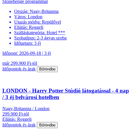
Stonehenge programmal
Ország:
Nagy-Britannia
Város:
London
Utazás módja:
Repülővel
Ellátás:
Reggeli
Szálláskategória:
Hotel ***
Szobatípus:
2-3 ágyas szoba
Időtartam:
3 éj
Időpont: 2026-09-18 | 3 éj
már 299.900 Ft-tól
Időpontok és árak
Bőröndbe
LONDON - Harry Potter Stúdió látogatással - 4 nap
/ 3 éj belvárosi hotelben
Nagy-Britannia / London
299.900 Ft-tól
Ellátás: Reggeli
Időpontok és árak
Bőröndbe