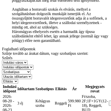
poggyászkapacitás még felár ellenében sem igényelhető.
Angliában a borravaló szokás és elvárás, mellyel a
szolgáltatásban dolgozók munkáját ismerjük el. Az
összegyűjtött borravalót idegenvezetőnk adja át a sofőrnek, a
helyi idegenvezetőnek, illetve a szállodai személyzetnek -
mindig ott, ahol az szükséges.
Háromágyas elhelyezés esetén a harmadik ágy típusa
szállodánként eltérő lehet, így annak jellege (normál ágy vagy
pótágy) előre nem garantálható.
Foglalható időpontok
Szűrje tovább az árakat dátum, vagy szobatípus szerint:
Szűrés
Indulási
Megjegyzés
Időtartam
Szobatípus
Ellátás
Ár
időpont
rovat
2026-
Ft/szoba,
08-20 -
Kétágyas
599.980
2F;1F+1GY(12-
3 éj
Reggeli
2026-
szoba
Ft
18), Reggeli,
08-23
BUD