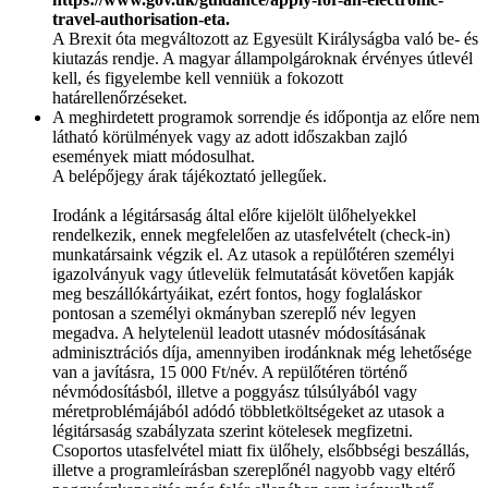
travel-authorisation-eta.
A Brexit óta megváltozott az Egyesült Királyságba való be- és
kiutazás rendje. A magyar állampolgároknak érvényes útlevél
kell, és figyelembe kell venniük a fokozott
határellenőrzéseket.
A meghirdetett programok sorrendje és időpontja az előre nem
látható körülmények vagy az adott időszakban zajló
események miatt módosulhat.
A belépőjegy árak tájékoztató jellegűek.
Irodánk a légitársaság által előre kijelölt ülőhelyekkel
rendelkezik, ennek megfelelően az utasfelvételt (check-in)
munkatársaink végzik el. Az utasok a repülőtéren személyi
igazolványuk vagy útlevelük felmutatását követően kapják
meg beszállókártyáikat, ezért fontos, hogy foglaláskor
pontosan a személyi okmányban szereplő név legyen
megadva. A helytelenül leadott utasnév módosításának
adminisztrációs díja, amennyiben irodánknak még lehetősége
van a javításra, 15 000 Ft/név. A repülőtéren történő
névmódosításból, illetve a poggyász túlsúlyából vagy
méretproblémájából adódó többletköltségeket az utasok a
légitársaság szabályzata szerint kötelesek megfizetni.
Csoportos utasfelvétel miatt fix ülőhely, elsőbbségi beszállás,
illetve a programleírásban szereplőnél nagyobb vagy eltérő