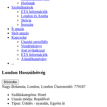
Hajóutak
Szolgáltatások
ETA Információk
London és Anglia
Skócia
Írország
Ír utazás
Skót utazás
Kapcsolat
Utazási szerződés
Vendégkönyv
Jogi nyilatkozat
ETA Információk
Ajándékutalvány
...
London Hosszúhétvég
Bőröndbe
Nagy-Britannia, London, London
Útazonosító: 779187
Szálláskategória:
Hotel
Utazás módja:
Repülővel
Típus:
Üdülés - nyaralás, Egyéni út