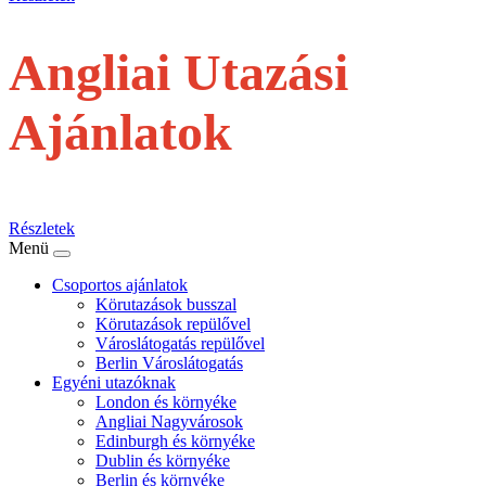
Angliai Utazási
Ajánlatok
repülővel
Részletek
Menü
Csoportos ajánlatok
Körutazások busszal
Körutazások repülővel
Városlátogatás repülővel
Berlin Városlátogatás
Egyéni utazóknak
London és környéke
Angliai Nagyvárosok
Edinburgh és környéke
Dublin és környéke
Berlin és környéke