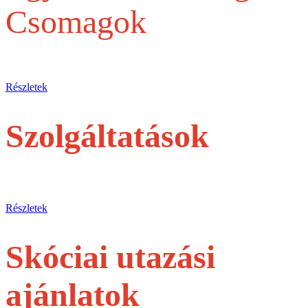
Csomagok
Egy belépőjegytől a Teljes szervezésig
Részletek
Szolgáltatások
jegyek és túrák egyéni utasoknak
Részletek
Skóciai utazási
ajánlatok