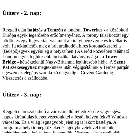
Útiterv - 2. nap:
Reggeli után
hajózás a Temzén
a londoni
Tower
hez - a középkori
Európa egyik legerősebb erődítményéhez. A torony falai között egy
börtön és egy fegyvertár, valamint a királyi pénzverde és levéltár is
volt. Itt tekinthetők meg a brit uralkodók híres koronaékszerei is.
(Belépőjegyek egyénileg a helyszínen.) Az erőd közelében található
London egyik leghíresebb turisztikai látványossága - a
Tower
Bridge
- kétségtelenül Nagy-Britannia leghíresebb hídja. A
Szent
Pál-székesegyház
megtekintése után végigsétálunk a Temze partján
egészen az elegáns szórakozó negyedig a Covent Gardenig.
Visszatérés a szállodába.
Útiterv - 3. nap:
Reggeli után szabadidő a város önálló felfedezésére vagy egész
napos kirándulás idegenvezetőnkkel a festői helyen fekvő Windsor
városába. Ez a világ legnagyobb jelenleg is lakott kastélya. A
program a helyi tömegközlekedés igénybevételével történik,
belépőjegyek a helyszínen fizetendők. Visszautazás a szállodába.