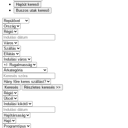
Hajóút kereső
Buszos utak kereső
Keresés
Részletes keresés >>