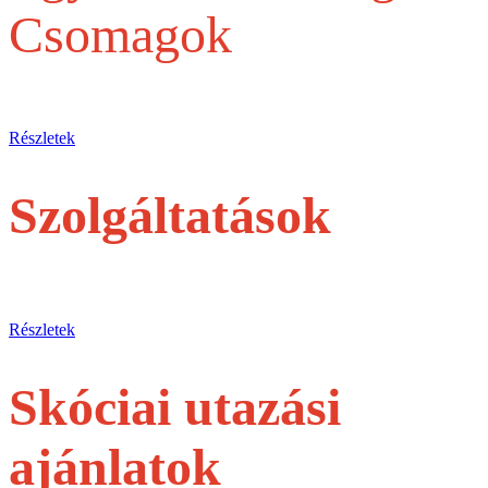
Csomagok
Egy belépőjegytől a Teljes szervezésig
Részletek
Szolgáltatások
jegyek és túrák egyéni utasoknak
Részletek
Skóciai utazási
ajánlatok