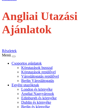
Angliai Utazási
Ajánlatok
repülővel
Részletek
Menü
Csoportos ajánlatok
Körutazások busszal
Körutazások repülővel
Városlátogatás repülővel
Berlin Városlátogatás
Egyéni utazóknak
London és környéke
Angliai Nagyvárosok
Edinburgh és környéke
Dublin és környéke
Berlin és környéke