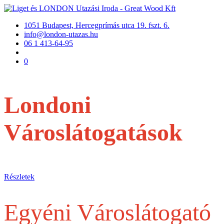
1051 Budapest, Hercegprímás utca 19. fszt. 6.
info@london-utazas.hu
06 1 413-64-95
0
Londoni
Városlátogatások
repülővel
Részletek
Egyéni Városlátogató