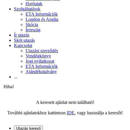
Hajóutak
Szolgáltatások
ETA Információk
London és Anglia
Skócia
Írország
Ír utazás
Skót utazás
Kapcsolat
Utazási szerződés
Vendégkönyv
Jogi nyilatkozat
ETA Információk
Ajándékutalvány
...
Hiba!
A keresett ajánlat nem található!
További ajánlatokhoz kattintson
IDE
, vagy használja a keresőt!
Utazás kereső