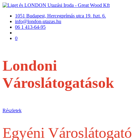
1051 Budapest, Hercegprímás utca 19. fszt. 6.
info@london-utazas.hu
06 1 413-64-95
0
Londoni
Városlátogatások
repülővel
Részletek
Egyéni Városlátogató