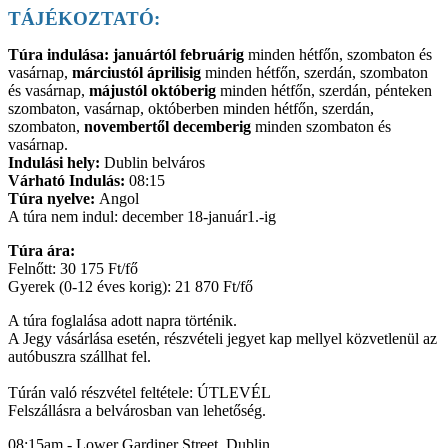
TÁJÉKOZTATÓ:
Túra indulása: januártól februárig
minden hétfőn, szombaton és
vasárnap,
márciustól áprilisig
minden hétfőn, szerdán, szombaton
és vasárnap,
májustól októberig
minden hétfőn, szerdán, pénteken
szombaton, vasárnap, októberben minden hétfőn, szerdán,
szombaton,
novembertől decemberig
minden szombaton és
vasárnap.
Indulási hely:
Dublin belváros
Várható Indulás:
08:15
Túra nyelve:
Angol
A túra nem indul: december 18-január1.-ig
Túra ára:
Felnőtt: 30 175 Ft/fő
Gyerek (0-12 éves korig): 21 870 Ft/fő
A túra foglalása adott napra történik.
A Jegy vásárlása esetén, részvételi jegyet kap mellyel közvetlenül az
autóbuszra szállhat fel.
Túrán való részvétel feltétele: ÚTLEVÉL
Felszállásra a belvárosban van lehetőség.
08:15am - Lower Gardiner Street, Dublin