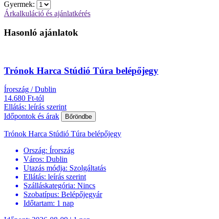
Gyermek:
Árkalkuláció és ajánlatkérés
Hasonló ajánlatok
Trónok Harca Stúdió Túra belépőjegy
Írország / Dublin
14.680 Ft-tól
Ellátás: leírás szerint
Időpontok és árak
Bőröndbe
Trónok Harca Stúdió Túra belépőjegy
Ország:
Írország
Város:
Dublin
Utazás módja:
Szolgáltatás
Ellátás:
leírás szerint
Szálláskategória:
Nincs
Szobatípus:
Belépőjegyár
Időtartam:
1 nap