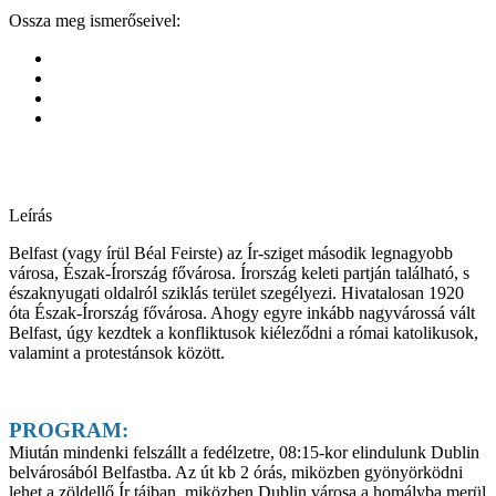
Ossza meg ismerőseivel:
Leírás
Belfast (vagy írül Béal Feirste) az Ír-sziget második legnagyobb
városa, Észak-Írország fővárosa. Írország keleti partján található, s
északnyugati oldalról sziklás terület szegélyezi. Hivatalosan 1920
óta Észak-Írország fővárosa. Ahogy egyre inkább nagyvárossá vált
Belfast, úgy kezdtek a konfliktusok kiéleződni a római katolikusok,
valamint a protestánsok között.
PROGRAM:
Miután mindenki felszállt a fedélzetre, 08:15-kor elindulunk Dublin
belvárosából Belfastba. Az út kb 2 órás, miközben gyönyörködni
lehet a zöldellő Ír tájban, miközben Dublin városa a homályba merül