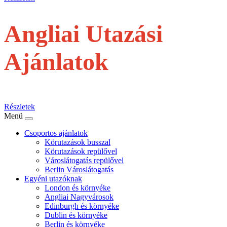
Angliai Utazási
Ajánlatok
repülővel
Részletek
Menü
Csoportos ajánlatok
Körutazások busszal
Körutazások repülővel
Városlátogatás repülővel
Berlin Városlátogatás
Egyéni utazóknak
London és környéke
Angliai Nagyvárosok
Edinburgh és környéke
Dublin és környéke
Berlin és környéke