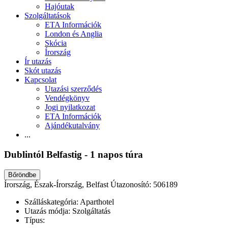
Hajóutak
Szolgáltatások
ETA Információk
London és Anglia
Skócia
Írország
Ír utazás
Skót utazás
Kapcsolat
Utazási szerződés
Vendégkönyv
Jogi nyilatkozat
ETA Információk
Ajándékutalvány
...
Dublintól Belfastig - 1 napos túra
Bőröndbe
Írország, Észak-Írország, Belfast
Útazonosító: 506189
Szálláskategória:
Aparthotel
Utazás módja:
Szolgáltatás
Típus: