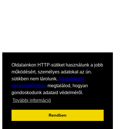
Oldalainkon HTTP-sütiket használunk a jobb
működésért, személyes adatokat az ún.
sütikben nem tárolunk.
Adatvédelmi
tájékoztatónkban
megtalálod, hogyan
gondoskodunk adataid védelméről.
További információ
Rendben