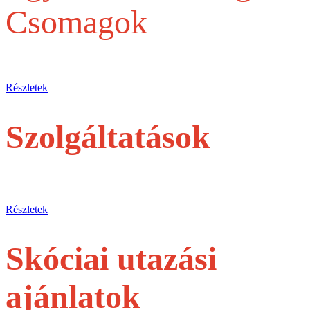
Csomagok
Egy belépőjegytől a Teljes szervezésig
Részletek
Szolgáltatások
jegyek és túrák egyéni utasoknak
Részletek
Skóciai utazási
ajánlatok