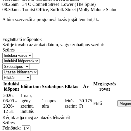
08:25am - 34 O'Connell Street Lower (The Spire)
08:30am - Tourist Office, Suffolk Street (Molly Malone Statue
A túra szervezői a programváltozás jogát fenntartják.
Foglalható időpontok
Szűrje tovább az árakat dátum, vagy szobatípus szerint:
Szűrés
Indulási
Megjegyzés
Időtartam
Szobatípus
Ellátás
Ár
időpont
rovat
2026-
1 nap,
08-09 -
igény
1 napos
leírás
30.175
Ft/fő
Megn
2026-
szerinti
túra
szerint
Ft
12-31
indulás
Kérjük adja meg az utazók létszámát
Szűrés
Felnőttek: