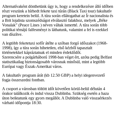
Alternatívaként dönthetünk úgy is, hogy a rendelkezésre álló időben
részt veszünk a hírhedt fekete taxi túrán (Black Taxi tour) fakultatív
program keretein belül. A túra során ellátogathat az Ír nacionalista és
a Brit lojalista szomszédságot elválasztó falakhoz, melyek „Béke
Vonalak” (Peace Lines ) néven váltak ismertté. A túra során több
politikai témájú falfesményt is láthatunk, valamint a fel is ezekkel
van díszítve.
A legtöbb feketetaxi sofőr átélte a szóban forgó időszakot (1968-
1998), így a túra során hihetetlen, első kézből tapasztalt
történetekkel kápráztatnak el minden érdeklődőt.
Szerencsére a polgárháború 1998-ban véget ért, azóta pedig Belfast
statisztikailag biztonságosabb városnak minősül, mint a legtöbb
Európai vagy Észak-Amerikai város.
A fakultatív program árát (kb 12.50 GBP) a helyi idegenvezető
fogja összeszedni fontban.
A csoport a városban töltött időt követően körül-belül délután 4
órakor találkozik és indul vissza Dublinba. Szükség esetén a haza
úton beiktatunk egy gyors megállót. A Dublinba való visszaérkezés
várható időpontja 18:30.