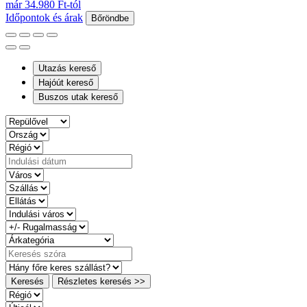
már 34.980 Ft-tól
Időpontok és árak
Bőröndbe
Utazás kereső
Hajóút kereső
Buszos utak kereső
Keresés
Részletes keresés >>