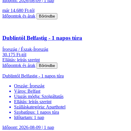
Időpont: 2026-08-09 | 1 nap
már 14.680 Ft-tól
Időpontok és árak
Bőröndbe
Dublintól Belfastig - 1 napos túra
Írország / Észak-Írország
30.175 Ft-tól
Ellátás: leírás szerint
Időpontok és árak
Bőröndbe
Dublintól Belfastig - 1 napos túra
Ország:
Írország
Város:
Belfast
Utazás módja:
Szolgáltatás
Ellátás:
leírás szerint
Szálláskategória:
Aparthotel
Szobatípus:
1 napos túra
Időtartam:
1 nap
Időpont: 2026-08-09 | 1 nap