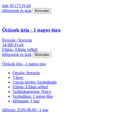
már 30.175 Ft-tól
Időpontok és árak
Bőröndbe
Óriások útja - 1 napos túra
Írország / Írország
34.980 Ft-tól
Ellátás: Ellátás nélkül
Időpontok és árak
Bőröndbe
Óriások útja - 1 napos túra
Ország:
Írország
Város:
Utazás módja:
Szolgáltatás
Ellátás:
Ellátás nélkül
Szálláskategória:
Nincs
Szobatípus:
1 napos túra
Időtartam:
1 nap
Időpont: 2026-08-09 | 1 nap