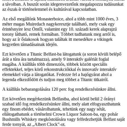
a távolban. A buszút során idegenvezetőnk megalapozza tudásunkat
az észak-ír történelemmel és kultúrával kapcsolatban.
Az első megállónk Monasterboice, ahol a több mint 1000 éves, 3
méter magas Muiredach nagykeresztje található, mely csak egy
érintésnyire lesz Öntől, valamint egy 10. századi kerek alaprajzú
torony látható, remek formában. Többet tudhatunk meg arról is,
hogy az ír őslakosok hogyan találtak itt menedékre a vikingek
kegyetlen támadásainak idején.
Ezt követően a Titanic Belfast-ba látogatunk (a soron kívüli belépő
árát a túra ára tartalmazza), amely 9 interaktív galériát foglal
magába. A kiállítás több dimenziós, többek között speciális
effektekkel, teljes körű rekonstrukciókkal és innovatív interaktív
elemekkel várja a látogatókat. Fedezze fel a hajógyárat ahol a
legenda elkezdődött és tudjon meg többet a Titanic titkairól.
A kiállítás bebarangolására 120 perc fog rendelkezésünkre állni.
Ezt követően megérkezünk Belfastba, ahol körül belül 2 órányi
szabad idő fog rendelkezésünkre állni, mely alatt elfogyaszthatunk
egy finom ebédet, vásárolhatunk, tehetünk egy nagy sétát,
ellátogathatunk a történelmi Crown Liquor Saloon-ba, egy pohár
Bushmills Whiskey megkóstolására vagy felfedezhetjük Belfast saját
ferde tornyát, az „Albert Clock”-ot.