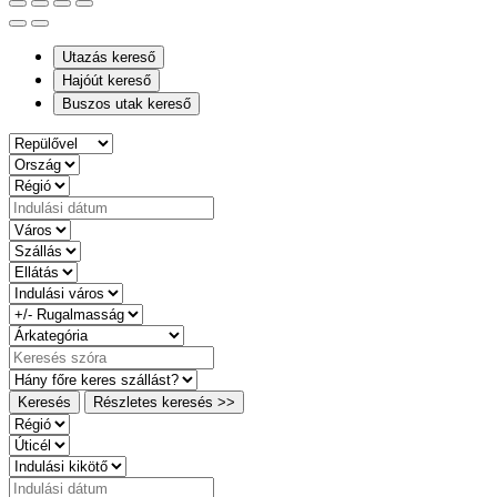
Utazás kereső
Hajóút kereső
Buszos utak kereső
Keresés
Részletes keresés >>