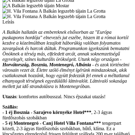
Leírás
A Balkán hallatán az embereknek elsősorban az "Európa
puskaporos hordója" elnevezés jut eszébe, hiszen itt a római kortól
kezdve a közelmúltban lezajlott háborúkig valóban folyamatos
zavargások és harcok dúltak. Programunkon igyekszünk bemutatni
Önöknek a térség más, elfeledett arcát, annak soknemzetiségű
egyvelegét, színes kulturális örökségeit. Utunk négy országon -
Horvátország, Bosznia, Montenegró, Albánia
- és azok történelmi
városain vezet át. Életre szóló élményt ígérünk mindazoknak, akik
csatlakoznak hozzánk, hogy együtt fedezzük fel ennek a méltatlanul
elhanyagolt térségnek egyedülálló látnivalóit. Látnivaló sokasága
mellett jut idő strandolásra is Montenegróban.
Utazás
: komfortos autóbusszal. Nincs éjszakai utazás!
Szállás:
- 1 éj Bosznia - Sarajevo környéke Hotel***
, 2-3 ágyas
fürdőszobás szobákban
- 5 éj Montenegró - Canj Hotel Villa Fontana***
tengerpart
közeli, 2-3 ágyas fürdőszobás szobákban, hűtő, klíma. Ez a
lépcsőzetes elrendezésű frissen felújított szálloda 200 m-re található