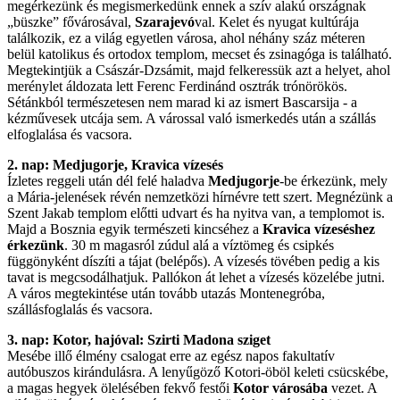
megérkezünk és megismerkedünk ennek a szív alakú országnak
„büszke” fővárosával,
Szarajevó
val. Kelet és nyugat kultúrája
találkozik, ez a világ egyetlen városa, ahol néhány száz méteren
belül katolikus és ortodox templom, mecset és zsinagóga is található.
Megtekintjük a Császár-Dzsámit, majd felkeressük azt a helyet, ahol
merénylet áldozata lett Ferenc Ferdinánd osztrák trónörökös.
Sétánkból természetesen nem marad ki az ismert Bascarsija - a
kézművesek utcája sem. A várossal való ismerkedés után a szállás
elfoglalása és vacsora.
2. nap: Medjugorje, Kravica vízesés
Ízletes reggeli után dél felé haladva
Medjugorje
-be érkezünk, mely
a Mária-jelenések révén nemzetközi hírnévre tett szert. Megnézünk a
Szent Jakab templom előtti udvart és ha nyitva van, a templomot is.
Majd a Bosznia egyik természeti kincséhez a
Kravica vízeséshez
érkezünk
. 30 m magasról zúdul alá a víztömeg és csipkés
függönyként díszíti a tájat (belépős). A vízesés tövében pedig a kis
tavat is megcsodálhatjuk. Pallókon át lehet a vízesés közelébe jutni.
A város megtekintése után tovább utazás Montenegróba,
szállásfoglalás és vacsora.
3. nap: Kotor, hajóval: Szirti Madona sziget
Mesébe illő élmény csalogat erre az egész napos fakultatív
autóbuszos kirándulásra. A lenyűgöző Kotori-öböl keleti csücskébe,
a magas hegyek ölelésében fekvő festői
Kotor városába
vezet. A