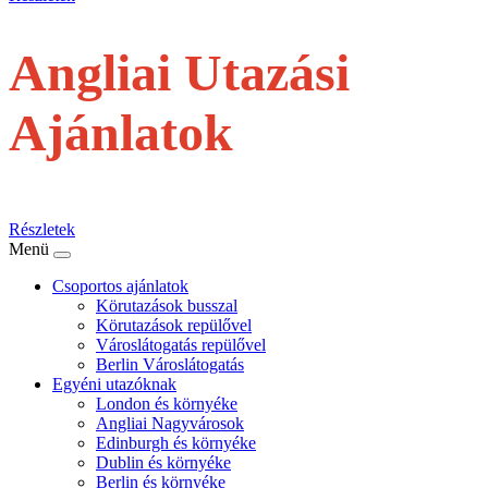
Angliai Utazási
Ajánlatok
repülővel
Részletek
Menü
Csoportos ajánlatok
Körutazások busszal
Körutazások repülővel
Városlátogatás repülővel
Berlin Városlátogatás
Egyéni utazóknak
London és környéke
Angliai Nagyvárosok
Edinburgh és környéke
Dublin és környéke
Berlin és környéke