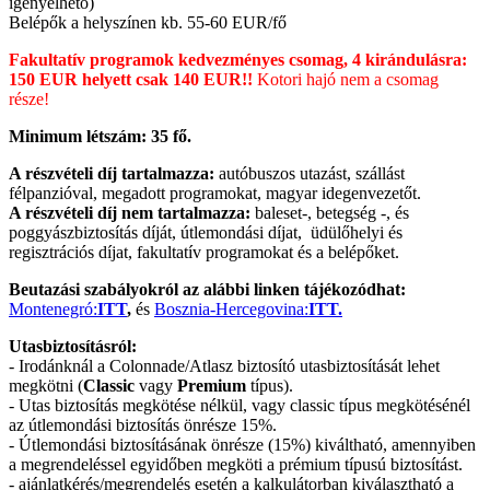
igényelhető)
Belépők a helyszínen kb. 55-60 EUR/fő
Fakultatív programok kedvezményes csomag, 4 kirándulásra:
150 EUR helyett csak 140 EUR!!
Kotori hajó nem a csomag
része!
Minimum létszám: 35 fő.
A részvételi díj tartalmazza:
autóbuszos utazást, szállást
félpanzióval, megadott programokat, magyar idegenvezetőt.
A részvételi díj nem tartalmazza:
baleset-, betegség -, és
poggyászbiztosítás díját, útlemondási díjat, üdülőhelyi és
regisztrációs díjat, fakultatív programokat és a belépőket.
Beutazási szabályokról az alábbi linken tájékozódhat:
Montenegró:
ITT
,
és
Bosznia-Hercegovina:
ITT.
Utasbiztosításról:
- Irodánknál a Colonnade/Atlasz biztosító utasbiztosítását lehet
megkötni (
Classic
vagy
Premium
típus).
- Utas biztosítás megkötése nélkül, vagy classic típus megkötésénél
az útlemondási biztosítás önrésze 15%.
- Útlemondási biztosításának önrésze (15%) kiváltható, amennyiben
a megrendeléssel egyidőben megköti a prémium típusú biztosítást.
- ajánlatkérés/megrendelés esetén a kalkulátorban kiválasztható a