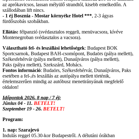
az aprókavicsos, lassan mélyülő strandtól, kisebb emelkedőn. A
szállodában lift nincs.
- 1 éj Bosznia - Mostar környéke Hotel ***
, 2-3 ágyas
fürdőszobás szobákban.
Ellátás:
félpanzió (svédasztalos reggeli, menüvacsora, kívéve
Montenegroban svédasztalos a vacsora).
Választható fel- és leszállási lehetőségek
: Budapest BOK
Sportcsarnok, Budapest BAH-csomópont, Budaörs (pálya mellett),
Székesfehérvár (pálya mellett), Dunaújváros (pálya mellett),
Paks (pálya mellett), Szekszárd, Mohács.
Fontos információ
: Budaörs, Székesfehérvár, Dunaújváros, Paks
esetében a fel-,és leszállás az autópálya mellett történik,
értelemszerűen mindig az autóbusz menetirányának megfelelő
oldalon!
Időpontok 2026. 8 nap / 7 éj:
Június 04 - 11.
BETELT!
Szeptember 19 - 26.
BETELT!
Program:
1. nap: Szarajevó
Indulás reggel 05.30-kor Budapestről. A délutáni órákban