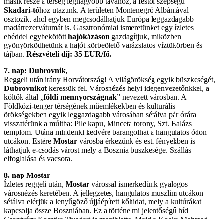
másik része a térség legnagyobb tavához, a festői szépségű
Skadari-tó
hoz utazunk. A területen Montenegró Albániával
osztozik, ahol egyben megcsodálhatjuk Európa leggazdagabb
madárrezervátumát is. Gasztronómiai ismeretünket egy ízletes
ebéddel egybekötött
hajókázáson
gazdagítjuk, miközben
gyönyörködhetünk a hajót körbeölelő varázslatos víztükörben és
tájban.
Részvételi díj: 35 EUR/fő.
7. nap: Dubrovnik,
Reggeli után irány Horvátország! A világörökség egyik büszkeségét,
Dubrovnikot
keressük fel. Városnézés helyi idegenvezetőnkkel, a
költők által „
földi mennyországnak
” nevezett városban. A
Földközi-tenger térségének műemlékekben és kulturális
örökségekben egyik leggazdagabb városában sétálva pár órára
visszatérünk a múltba: Pile kapu, Minceta torony, Szt. Balázs
templom. Utána mindenki kedvére barangolhat a hangulatos ódon
utcákon. Estére
Mostar
városba érkezünk és esti fényekben is
láthatjuk e-csodás várost mely a Bosznia buszkesége. Szállás
elfoglalása és vacsora.
8. nap Mostar
Ízletes reggeli után,
Mostar
várossal ismerkedünk gyalogos
városnézés keretében. A jellegzetes, hangulatos muszlim utcákon
sétálva elérjük a lenyűgöző újjáépített kőhidat, mely a kultúrákat
kapcsolja össze Boszniában. Ez a történelmi jelentőségű híd