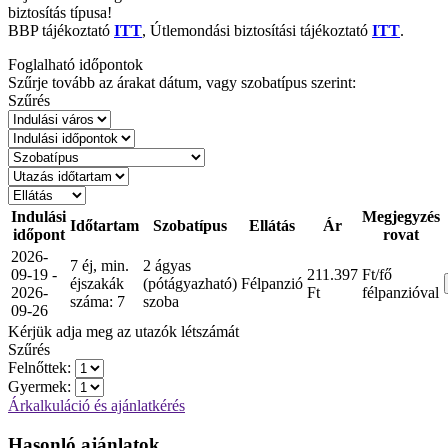
biztosítás típusa!
BBP tájékoztató
ITT
, Útlemondási biztosítási tájékoztató
ITT
.
Foglalható időpontok
Szűrje tovább az árakat dátum, vagy szobatípus szerint:
Szűrés
Indulási
Megjegyzés
Időtartam
Szobatípus
Ellátás
Ár
időpont
rovat
2026-
7 éj, min.
2 ágyas
09-19 -
211.397
Ft/fő
éjszakák
(pótágyazható)
Félpanzió
2026-
Ft
félpanzióval
száma: 7
szoba
09-26
Kérjük adja meg az utazók létszámát
Szűrés
Felnőttek:
Gyermek:
Árkalkuláció és ajánlatkérés
Hasonló ajánlatok