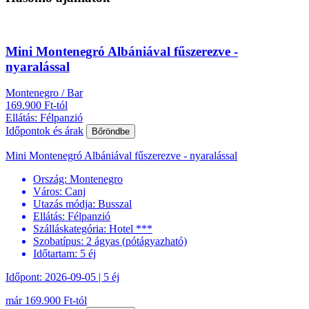
Mini Montenegró Albániával fűszerezve -
nyaralással
Montenegro / Bar
169.900 Ft-tól
Ellátás: Félpanzió
Időpontok és árak
Bőröndbe
Mini Montenegró Albániával fűszerezve - nyaralással
Ország:
Montenegro
Város:
Canj
Utazás módja:
Busszal
Ellátás:
Félpanzió
Szálláskategória:
Hotel ***
Szobatípus:
2 ágyas (pótágyazható)
Időtartam:
5 éj
Időpont: 2026-09-05 | 5 éj
már 169.900 Ft-tól