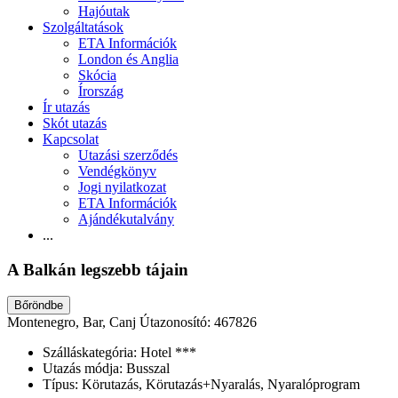
Hajóutak
Szolgáltatások
ETA Információk
London és Anglia
Skócia
Írország
Ír utazás
Skót utazás
Kapcsolat
Utazási szerződés
Vendégkönyv
Jogi nyilatkozat
ETA Információk
Ajándékutalvány
...
A Balkán legszebb tájain
Bőröndbe
Montenegro, Bar, Canj
Útazonosító: 467826
Szálláskategória:
Hotel ***
Utazás módja:
Busszal
Típus:
Körutazás, Körutazás+Nyaralás, Nyaralóprogram