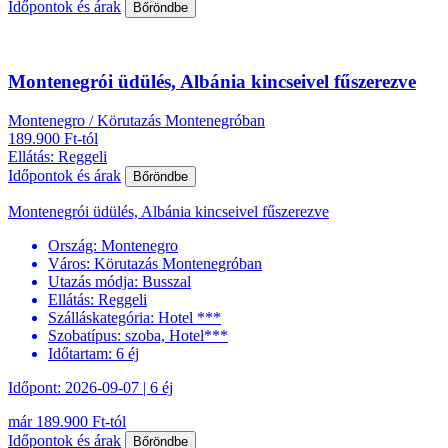
Időpontok és árak
Bőröndbe
Montenegrói üdülés, Albánia kincseivel fűszerezve
Montenegro / Körutazás Montenegróban
189.900 Ft-tól
Ellátás: Reggeli
Időpontok és árak
Bőröndbe
Montenegrói üdülés, Albánia kincseivel fűszerezve
Ország:
Montenegro
Város:
Körutazás Montenegróban
Utazás módja:
Busszal
Ellátás:
Reggeli
Szálláskategória:
Hotel ***
Szobatípus:
szoba, Hotel***
Időtartam:
6 éj
Időpont: 2026-09-07 | 6 éj
már 189.900 Ft-tól
Időpontok és árak
Bőröndbe