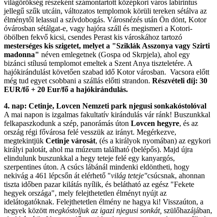
világörökség részeként számontartott középkori város labirintus
jellegű szűk utcáin, változatos templomok körüli tereken sétálva az
élménytől lelassul a szívdobogás. Városnézés után Ön dönt, Kotor
óvárosban sétálgat-e, vagy hajóra száll és megismeri a Kotori-
öbölben fekvő kicsi, csendes Perast kis városkához tartozó
mesterséges kis szigetet, melyet a "Sziklák Asszonya vagy Szirti
madonna"
néven emlegetnek (Gospa od Skrpjela), ahol egy
bizánci stílusú templomot emeltek a Szent Anya tiszteletére. A
hajókirándulást követően szabad idő Kotor városban. Vacsora előtt
még tud egyet csobbani a szállás előtti strandon.
Részvételi díj: 30
EUR/fő + 20 Eur/fő a hajókirándulás.
4. nap: Cetinje, Lovcen Nemzeti park njegusi sonkakóstolóval
A mai napon is izgalmas fakultatív kirándulás vár ránk! Buszunkkal
felkapaszkodunk a szép, panorámás úton
Lovcen hegyre
, és az
ország régi fővárosa felé vesszük az irányt. Megérkezve,
megtekintjük
Cetinje városát
, (és a királyok nyomában) az egykori
királyi palotát, ahol ma múzeum található (belépős). Majd újra
elindulunk buszunkkal a hegy teteje felé egy kanyargós,
szerpentines úton. A csúcs lábánál mindenki eldöntheti, hogy
nekivág a 461 lépcsőn át elérhető "
világ teteje"
csúcsnak, ahonnan
tiszta időben pazar kilátás nyílik, és belátható az egész "Fekete
hegyek országa", mely felejthetetlen élményt nyújt az
idelátogatóknak. Felejthetetlen élmény ne hagya ki! Visszaúton, a
hegyek között
megkóstoljuk az igazi njegusi sonkát,
szülőhazájában,