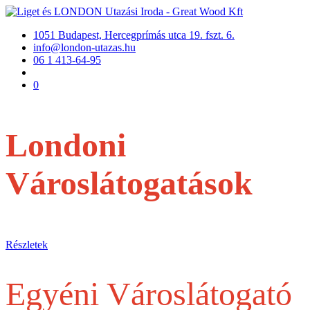
1051 Budapest, Hercegprímás utca 19. fszt. 6.
info@london-utazas.hu
06 1 413-64-95
0
Londoni
Városlátogatások
repülővel
Részletek
Egyéni Városlátogató