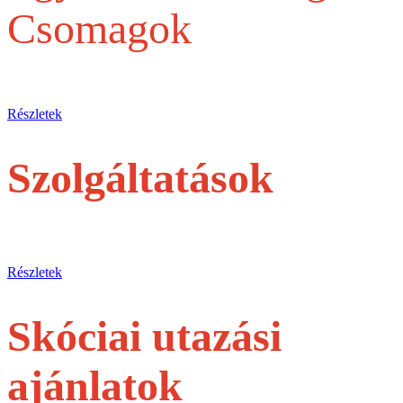
Csomagok
Egy belépőjegytől a Teljes szervezésig
Részletek
Szolgáltatások
jegyek és túrák egyéni utasoknak
Részletek
Skóciai utazási
ajánlatok