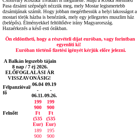
Csontváry Kosztka Tivadart is megihlette. Majd a Koska Mehmed
Pasa dzsámi szépségét nézzük meg, mely Mostar legismertebb
dzsámijának számít. Hogy jobban megérthessük a helyi lakosságot a
mostari török házba is benézünk, mely egy jellegzetes muszlim ház
(belépős). Élményekkel feltöltődve irány Magyarország.
Hazaérkezés a késő esti órákban.
Ön eldöntheti, hogy a részvételi díjat euróban, vagy forintban
egyenlíti ki!
Euróban történő fizetési igényét kérjük előre jelezni.
A Balkán legszebb tájain
8 nap / 7 éj 2026.
ELŐFOGLALÁSI ÁR
VISSZAVONÁSIG!
06.04
09.19
Félpanzióval/
-
-
fő
06.11.
09.26.
199
199
900
900
Felnőtt
Ft
Ft
(535
(535
Eur)
Eur)
189
195
900
900