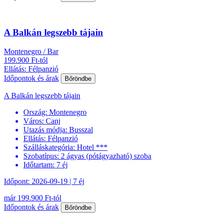
A Balkán legszebb tájain
Montenegro / Bar
199.900 Ft-tól
Ellátás: Félpanzió
Időpontok és árak
Bőröndbe
A Balkán legszebb tájain
Ország:
Montenegro
Város:
Canj
Utazás módja:
Busszal
Ellátás:
Félpanzió
Szálláskategória:
Hotel ***
Szobatípus:
2 ágyas (pótágyazható) szoba
Időtartam:
7 éj
Időpont: 2026-09-19 | 7 éj
már 199.900 Ft-tól
Időpontok és árak
Bőröndbe