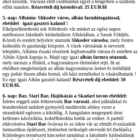
ahol készítik. Vacsora előtt csobbanhat egyet a tengerben a szálloda
előtti standon.
Részvételi díj kóstolóval: 35 EUR/fő
5. nap: Albánia: Shkoder város, albán farmlátogatással,
ebéddel - igazi gasztró kaland !
Elképzelhetetlenül sok felfedezés vár minket az egész napos
autóbuszos fakultatív kiránduláson Albániában, a Sasok Földjén.
Közeli és eredeti helyekre utazunk
Shkoder városba
, mely fontos
kulturális és gazdasági központ. A vizek városának is nevezett
település, Albánia északi részének legfontosabb városa és emellett az
Albán Alpok kapuja is. Majd egy igazi
albán farmra
utazunk
,
mely messze a főúttól, a hagyományos életmódot rejti. Itt az
ebédben megkóstoljuk az albán hagyományos ízeket és leöblítjük
egy pohár finom albán borral, sőt házi termékeket is vásárolhatunk !
Ez egy igazi Albán gasztró kaland!
Részvételi díj ebéddel: 50
EUR/fő.
6. nap: Bar, Stari Bar, Hajókázás a Skadari tavon ebéddel:
Ízletes reggeli után felkeressük
Bar városát
, ahol pálmákkal és
leanderekkel tarkított gyönyörű mediterrán sétány vezet a
strandoktól egészen a kikötőig. A hangulatos tengerparti úton
kellemes kávézókba, koktélbárokba botlik az ember. A parttól
eltávolodva
Stari Bar
óvárosa és az ódon vár az elmúlt évszázadok
fantasztikus építészeti, történelmi örökségét eleveníti fel (belépős).
Különleges természeti kincseket tartalmaz a fakultatív kirándulásuk