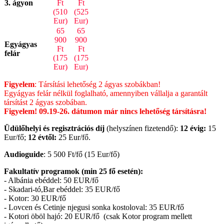
3. ágyon
Ft
Ft
(510
(525
Eur)
Eur)
65
65
900
900
Egyágyas
Ft
Ft
felár
(175
(175
Eur)
Eur)
Figyelem
: Társítási lehetőség 2 ágyas szobákban!
Egyágyas felár nélkül foglalható, amennyiben vállalja a garantált
társítást 2 ágyas szobában.
Figyelem! 09.19-26. dátumon már nincs lehetőség társításra!
Üdülőhelyi és regisztrációs díj
(helyszínen fizetendő):
12 évig:
15
Eur/fő;
12 évtől:
25 Eur/fő.
Audioguide
: 5 500 Ft/fő (15 Eur/fő)
Fakultatív programok (min 25 fő esetén):
- Albánia ebéddel: 50 EUR/fő
- Skadari-tó,Bar ebéddel: 35 EUR/fő
- Kotor: 30 EUR/fő
- Lovcen és Cetinje njegusi sonka kostoloval: 35 EUR/fő
- Kotori öböl hajó: 20 EUR/fő (csak Kotor program mellett