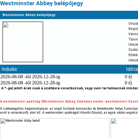
Westminster Abbey belépőjegy
Westminster Abbey belépőjegy
Orszá
Régió
Város
Típus
Utazá
Szállá
Ellátá
Utazá
Indulás:
Időta
2026-08-08 -tól 2026-12-28-ig
0 éj
2026-08-08 -tól 2026-12-28-ig
0 éj
A *-gal jelölt árak csak a szállásra vonatkoznak, vagy nem tartalmaznak minden
A westminsteri apátság (Westminster Abbey, hivatalos nevén: westminsteri Szen
A székesegyház hagyományosan az angol királyok koronázási és temetkezési helye, funkciója a
arról a városrészről, ahol áll. A westminsteri apátságot Hitvalló Eduárd, az egyik utolsó angolsz