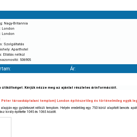
g:
Nagy-Britannia
:
London
:
London
:
s:
Szolgáltatás
shely:
Aparthotel
s:
Ellátás nélkül
sazonosító:
506905
rtam:
Ár:
 útiköltséget. Kérjük nézze meg az ajánlat részletes árinformációit.
t Péter társaskáptalani templom) London építészetileg és történelmileg egyik 
lapján egy gyülekezet nélküli templom. Helyén eredetileg egy 750 körül alapított bencés apá
ász király építtette 1045 és 1065 között.