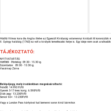
Hódító Vilmos kora óta Anglia illetve az Egyesült Királyság valamennyi királyát itt koronázták 
II. György haláláig (1760) ez volt a királyok temetkezési helye is. Egy ideje nem csak uralkod
TÁJÉKOZTATÓ:
NYITVATARTÁS:
Hétfőtől - Péntekig: 09:30 - 15:30 ig.
Szombaton: 09:00 - 15:30 ig.
Vasárnap Zárva
Belépőjegy, mely irodánkban megvásárolható:
Felnőtt: 14.990 Ft/fő
Gyerek 5-17 éves korig: 6.590Ft/fő
Diák jegy: 13.230Ft/fő
Senior 65+: 13.230Ft/fő
Vagy a London Pass kártyával tud bemenni soron kívül bármikor.