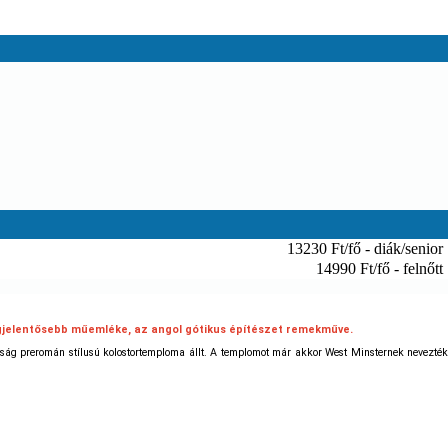
13230 Ft/fő - diák/senior
14990 Ft/fő - felnőtt
legjelentősebb műemléke, az angol gótikus építészet remekműve.
tság preromán stílusú kolostortemploma állt. A templomot már akkor West Minsternek nevezték