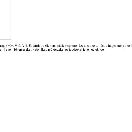
meg, kivéve V. és VIII. Eduárdot, akik nem lettek megkoronázva. A szertartást a hagyomány szerin
ókat, hanem főnemeseket, katonákat, művészeket és tudósokat is temetnek ide.